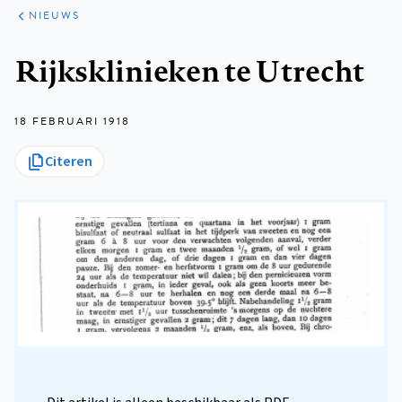
ARTIKELEN
HET
NIEUWS
KORT
Kruimelpad
Rijksklinieken te Utrecht
18 FEBRUARI 1918
Citeren