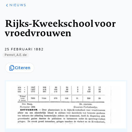
ARTIKELEN
HET
NIEUWS
KORT
Kruimelpad
Rijks-Kweekschool voor
vroedvrouwen
25 FEBRUARI 1882
Perrot, A.E. de
Citeren