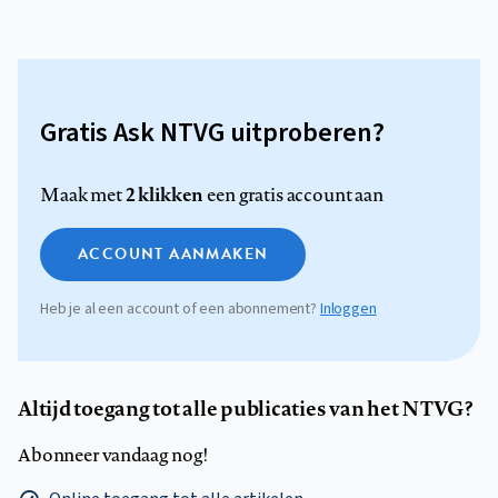
Gratis Ask NTVG uitproberen?
2 klikken
Maak met
een gratis account aan
ACCOUNT AANMAKEN
Heb je al een account of een abonnement?
Inloggen
Altijd toegang tot alle publicaties van het NTVG?
Abonneer vandaag nog!