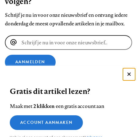
volgen?
Schrijf je nu in voor onze nieuwsbrief en ontvang iedere
donderdag de meest opvallende artikelen in je mailbox.
E-
mailadres
AANMELDEN
Deze site gebruikt cookies
VOLG ONS OP
Gratis dit artikel lezen?
Zie onze cookie policy
ACCEPTEER AANBEVOLEN INSTELLINGEN
Volg
Volg
Volg
Volg
Volg
Volg
2 klikken
Maak met
een gratis account aan
ons
ons
ons
ons
ons
ons
Functionele cookies
op
op
op
op
op
op
Contact
Colofon
Disclaimer
Privacy
About us
ACCOUNT AANMAKEN
Medische vragen verdienen
Sluiten
Footer
Analytische cookies
Facebook
LinkedIn
Bluesky
Instagram
YouTube
Pinterest
betrouwbare antwoorden