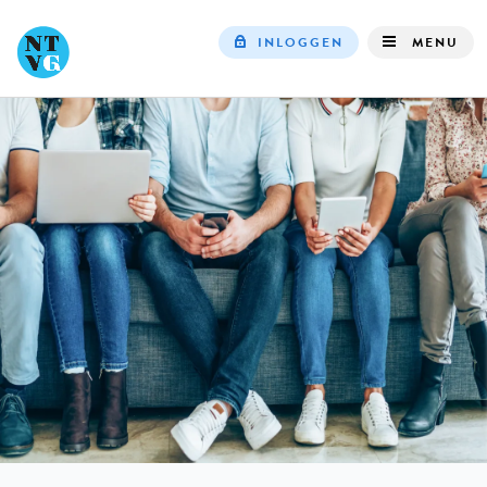
INLOGGEN
MENU
Top
navigation
IN