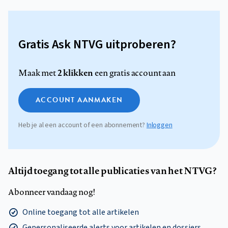
Gratis Ask NTVG uitproberen?
2 klikken
Maak met
een gratis account aan
ACCOUNT AANMAKEN
Heb je al een account of een abonnement?
Inloggen
Altijd toegang tot alle publicaties van het NTVG?
Abonneer vandaag nog!
Online toegang tot alle artikelen
Gepersonaliseerde alerts voor artikelen en dossiers