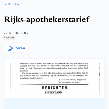
ARTIKELEN
HET
NIEUWS
KORT
Kruimelpad
Rijks-apothekerstarief
22 APRIL 1905
Pinkhof
Citeren