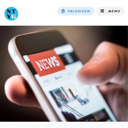
INLOGGEN
MENU
Top
navigation
IN