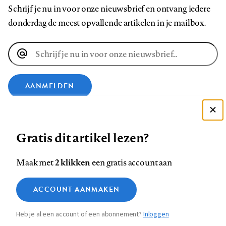
Schrijf je nu in voor onze nieuwsbrief en ontvang iedere
donderdag de meest opvallende artikelen in je mailbox.
E-
mailadres
AANMELDEN
VOLG ONS OP
Deze site gebruikt cookies
Gratis dit artikel lezen?
Zie onze cookie policy
Volg
Volg
Volg
Volg
Volg
Volg
ACCEPTEER AANBEVOLEN INSTELLINGEN
2 klikken
Maak met
een gratis account aan
ons
ons
ons
ons
ons
ons
op
op
op
op
op
op
Functionele cookies
Contact
Colofon
Disclaimer
Privacy
About us
ACCOUNT AANMAKEN
Footer
Medische vragen verdienen
Facebook
LinkedIn
Bluesky
Instagram
YouTube
Pinterest
Sluiten
Analytische cookies
betrouwbare antwoorden
Heb je al een account of een abonnement?
Inloggen
Marketing cookies
navigation
STEL ZE NU AAN ASK NTVG