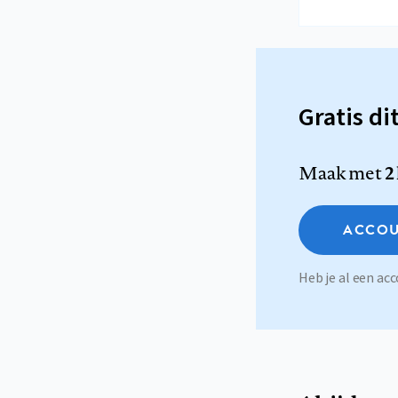
Gratis di
Maak met
2
ACCOU
Heb je al een a