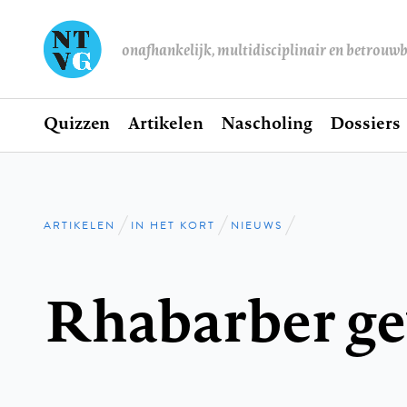
onafhankelijk, multidisciplinair en betrouw
Home
Quizzen
Artikelen
Nascholing
Dossiers
Hoofdnavigatie
ARTIKELEN
IN HET KORT
NIEUWS
Kruimelpad
Rhabarber ge