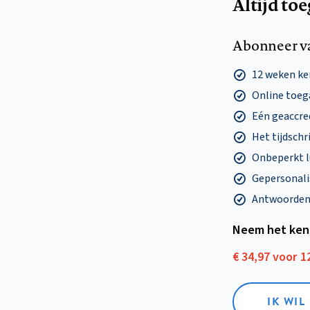
Altijd to
Abonneer v
12 weken k
Online toega
Eén geaccre
Het tijdschri
Onbeperkt l
Gepersonalis
Antwoorden o
Neem het ken
€ 34,97 voor 
IK WI