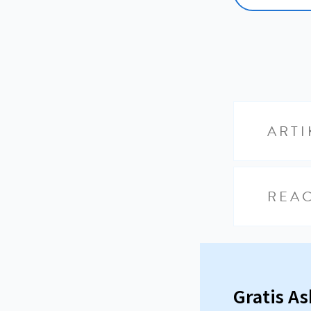
ARTI
REAC
Gratis A