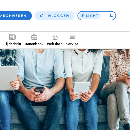
ABONNEREN
INLOGGEN
LICHT
Top
nav
ntair
s
Tijdschrift
Banenbank
Webshop
Service