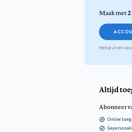
Maak met
2
ACCOU
Heb je al een a
Altijd to
Abonneer v
Online toega
Gepersonalis