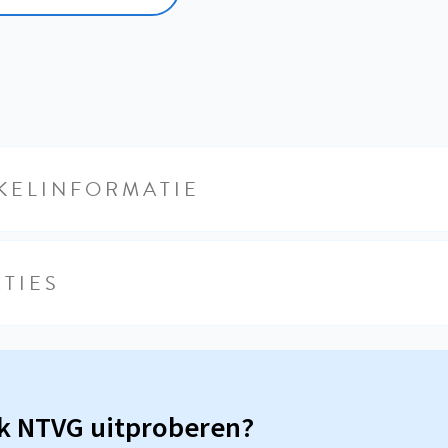
KELINFORMATIE
TIES
sk NTVG uitproberen?