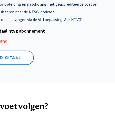
oor opleiding en nascholing mét geaccrediteerde toetsen
uisteren naar de NTVG-podcast
p al je vragen via de AI-toepassing 'Ask NTVG'
itaal ntvg abonnement
aand!
 DIGITAAL
 voet volgen?