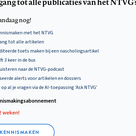
egang tot alle publicaties van het NTVG
andaag nog!
ennismaken met het NTVG
ng tot alle artikelen
diteerde toets maken bij een nascholingsartikel
ft 3 keer in de bus
uisteren naar de NTVG-podcast
eerde alerts voor artikelen en dossiers
p al je vragen via de AI-toepassing 'Ask NTVG'
nismakings­abonnement
12 weken!
L KENNISMAKEN