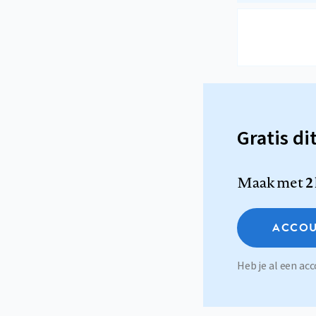
Gratis di
Maak met
2
ACCOU
Heb je al een a