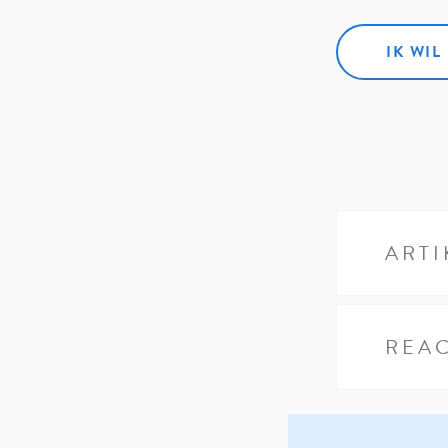
IK WI
ARTI
REAC