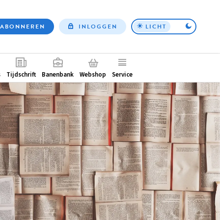
ABONNEREN
INLOGGEN
LICHT
Top
nav
ntair
s
Tijdschrift
Banenbank
Webshop
Service