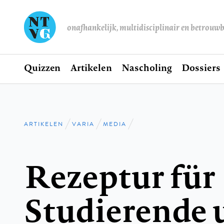
onafhankelijk, multidisciplinair en betrouw
Home
Quizzen
Artikelen
Nascholing
Dossiers
Hoofdnavigatie
ARTIKELEN
VARIA
MEDIA
Kruimelpad
Rezeptur für
Studierende 