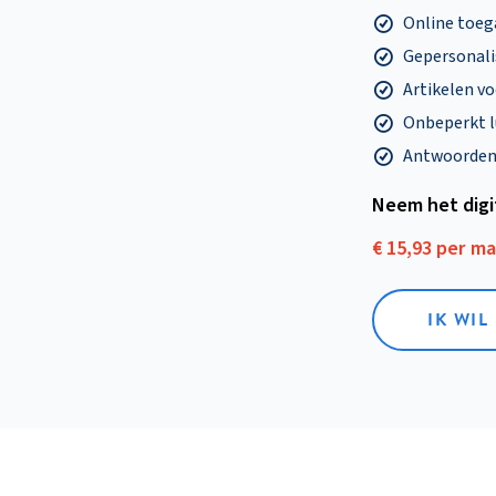
Online toega
Gepersonalis
Artikelen v
Onbeperkt l
Antwoorden o
Neem het dig
€ 15,93 per m
IK WIL