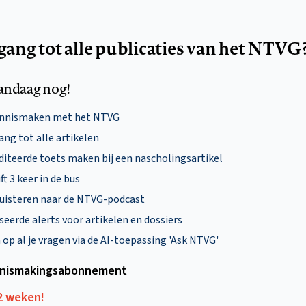
egang tot alle publicaties van het NTVG
andaag nog!
ennismaken met het NTVG
ng tot alle artikelen
diteerde toets maken bij een nascholingsartikel
ft 3 keer in de bus
uisteren naar de NTVG-podcast
eerde alerts voor artikelen en dossiers
p al je vragen via de AI-toepassing 'Ask NTVG'
nismakings­abonnement
12 weken!