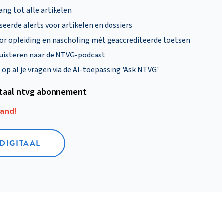
ng tot alle artikelen
eerde alerts voor artikelen en dossiers
oor opleiding en nascholing mét geaccrediteerde toetsen
uisteren naar de NTVG-podcast
p al je vragen via de AI-toepassing 'Ask NTVG'
itaal ntvg abonnement
aand!
 DIGITAAL