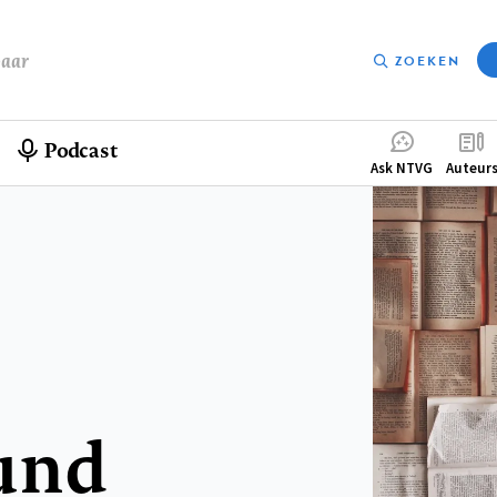
baar
ZOEKEN
Podcast
Compleme
Ask NTVG
Auteur
menu
und