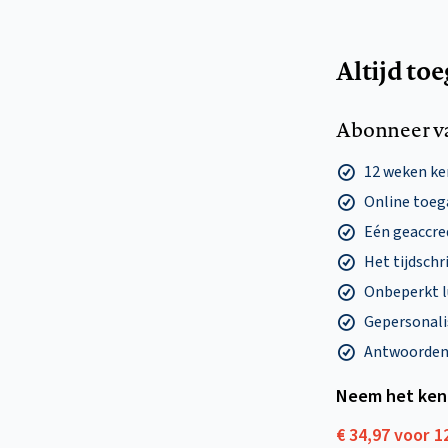
Altijd to
Abonneer v
12 weken k
Online toega
Eén geaccre
Het tijdschri
Onbeperkt l
Gepersonalis
Antwoorden o
Neem het ken
€ 34,97 voor 