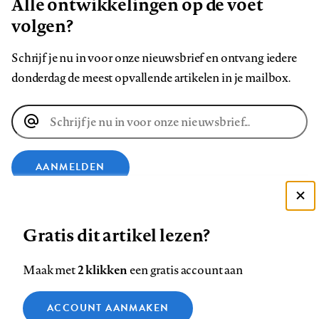
Alle ontwikkelingen op de voet
volgen?
Schrijf je nu in voor onze nieuwsbrief en ontvang iedere
donderdag de meest opvallende artikelen in je mailbox.
E-
mailadres
AANMELDEN
Deze site gebruikt cookies
VOLG ONS OP
Gratis dit artikel lezen?
Zie onze cookie policy
ACCEPTEER AANBEVOLEN INSTELLINGEN
Volg
Volg
Volg
Volg
Volg
Volg
2 klikken
Maak met
een gratis account aan
ons
ons
ons
ons
ons
ons
Functionele cookies
op
op
op
op
op
op
Contact
Colofon
Disclaimer
Privacy
About us
ACCOUNT AANMAKEN
Medische vragen verdienen
Sluiten