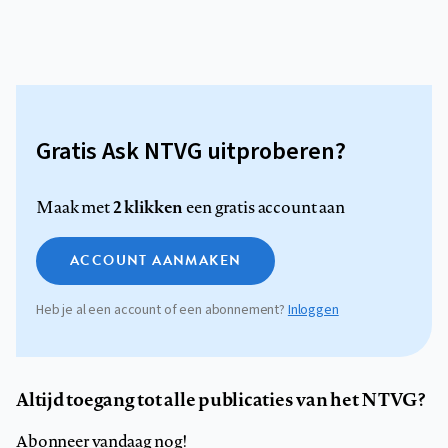
Gratis Ask NTVG uitproberen?
2 klikken
Maak met
een gratis account aan
ACCOUNT AANMAKEN
Heb je al een account of een abonnement?
Inloggen
Altijd toegang tot alle publicaties van het NTVG?
Abonneer vandaag nog!