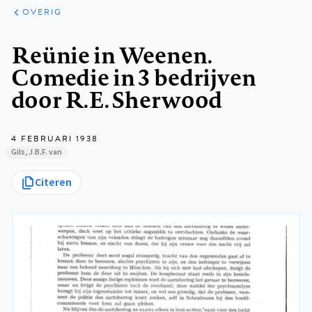
ARTIKELEN
OVERIG
OVERIG
Kruimelpad
Reünie in Weenen.
Comedie in 3 bedrijven
door R.E. Sherwood
4 FEBRUARI 1938
Gils, J.B.F. van
Citeren