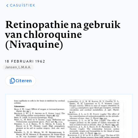
ARTIKELEN
PRAKTIJK
CASUÏSTIEK
Kruimelpad
Retinopathie na gebruik
van chloroquine
(Nivaquine)
18 FEBRUARI 1962
Jansen, L.M.A.A.
Citeren