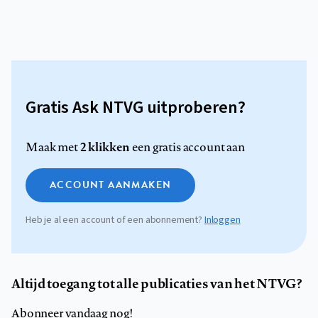
Gratis Ask NTVG uitproberen?
2 klikken
Maak met
een gratis account aan
ACCOUNT AANMAKEN
Heb je al een account of een abonnement?
Inloggen
Altijd toegang tot alle publicaties van het NTVG?
Abonneer vandaag nog!