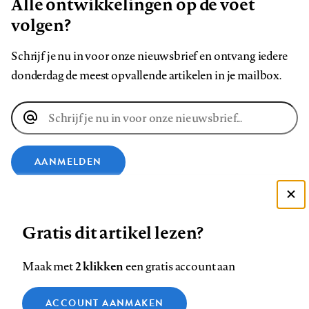
volgen?
Schrijf je nu in voor onze nieuwsbrief en ontvang iedere
donderdag de meest opvallende artikelen in je mailbox.
E-
mailadres
AANMELDEN
VOLG ONS OP
Deze site gebruikt cookies
Gratis dit artikel lezen?
Zie onze cookie policy
Volg
Volg
Volg
Volg
Volg
Volg
ACCEPTEER AANBEVOLEN INSTELLINGEN
2 klikken
Maak met
een gratis account aan
ons
ons
ons
ons
ons
ons
op
op
op
op
op
op
Functionele cookies
Contact
Colofon
Disclaimer
Privacy
About us
ACCOUNT AANMAKEN
Medische vragen verdienen
Sluiten