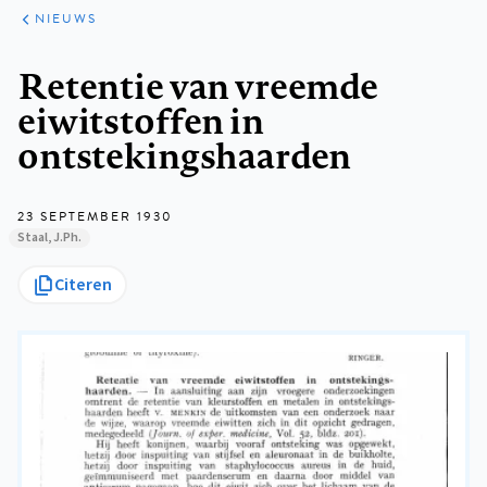
ARTIKELEN
HET
NIEUWS
KORT
Kruimelpad
Retentie van vreemde
eiwitstoffen in
ontstekingshaarden
23 SEPTEMBER 1930
Staal, J.Ph.
Citeren