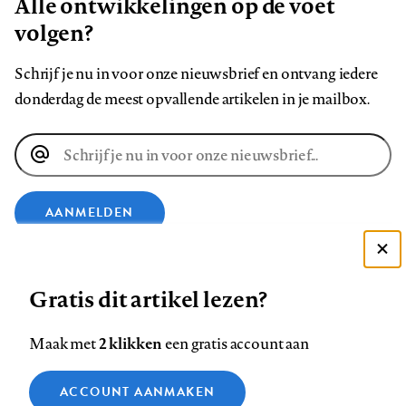
Alle ontwikkelingen op de voet
volgen?
Schrijf je nu in voor onze nieuwsbrief en ontvang iedere
donderdag de meest opvallende artikelen in je mailbox.
E-
mailadres
AANMELDEN
Deze site gebruikt cookies
VOLG ONS OP
Gratis dit artikel lezen?
Zie onze cookie policy
ACCEPTEER AANBEVOLEN INSTELLINGEN
Volg
Volg
Volg
Volg
Volg
Volg
2 klikken
Maak met
een gratis account aan
ons
ons
ons
ons
ons
ons
Functionele cookies
op
op
op
op
op
op
Contact
Colofon
Disclaimer
Privacy
About us
ACCOUNT AANMAKEN
Medische vragen verdienen
Sluiten