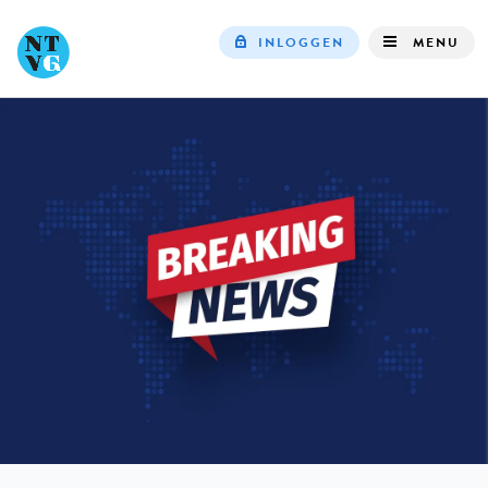
INLOGGEN
MENU
Top
navigation
IN