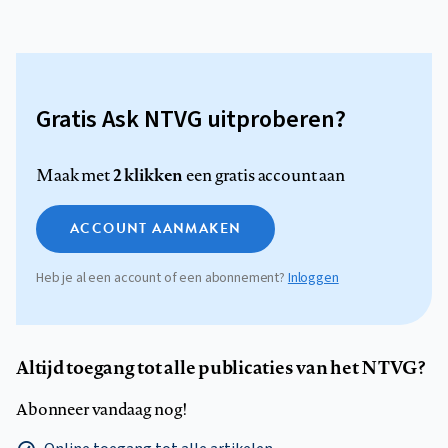
Gratis Ask NTVG uitproberen?
2 klikken
Maak met
een gratis account aan
ACCOUNT AANMAKEN
Heb je al een account of een abonnement?
Inloggen
Altijd toegang tot alle publicaties van het NTVG?
Abonneer vandaag nog!