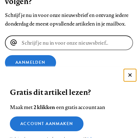
volgen?
Schrijf je nu in voor onze nieuwsbrief en ontvang iedere
donderdag de meest opvallende artikelen in je mailbox.
E-
mailadres
AANMELDEN
VOLG ONS OP
Deze site gebruikt cookies
Gratis dit artikel lezen?
Zie onze cookie policy
ACCEPTEER AANBEVOLEN INSTELLINGEN
Volg
Volg
Volg
Volg
Volg
Volg
2 klikken
Maak met
een gratis account aan
ons
ons
ons
ons
ons
ons
Functionele cookies
op
op
op
op
op
op
Contact
Colofon
Disclaimer
Privacy
About us
ACCOUNT AANMAKEN
Medische vragen verdienen
Sluiten
Footer
Analytische cookies
Facebook
LinkedIn
Bluesky
Instagram
YouTube
Pinterest
betrouwbare antwoorden