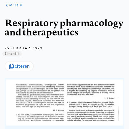
ARTIKELEN
VARIA
MEDIA
Kruimelpad
Respiratory pharmacology
and therapeutics
25 FEBRUARI 1979
Ziment, I.
Citeren