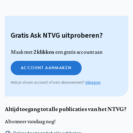
Gratis Ask NTVG uitproberen?
2 klikken
Maak met
een gratis account aan
ACCOUNT AANMAKEN
Heb je al een account of een abonnement?
Inloggen
Altijd toegang tot alle publicaties van het NTVG?
Abonneer vandaag nog!