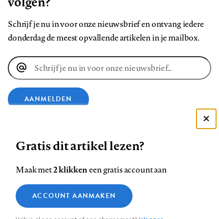
volgen?
Schrijf je nu in voor onze nieuwsbrief en ontvang iedere
donderdag de meest opvallende artikelen in je mailbox.
E-
mailadres
AANMELDEN
Deze site gebruikt cookies
VOLG ONS OP
Gratis dit artikel lezen?
Zie onze cookie policy
ACCEPTEER AANBEVOLEN INSTELLINGEN
Volg
Volg
Volg
Volg
Volg
Volg
2 klikken
Maak met
een gratis account aan
ons
ons
ons
ons
ons
ons
Functionele cookies
op
op
op
op
op
op
Contact
Colofon
Disclaimer
Privacy
About us
ACCOUNT AANMAKEN
Medische vragen verdienen
Sluiten
Footer
Analytische cookies
Facebook
LinkedIn
Bluesky
Instagram
YouTube
Pinterest
betrouwbare antwoorden