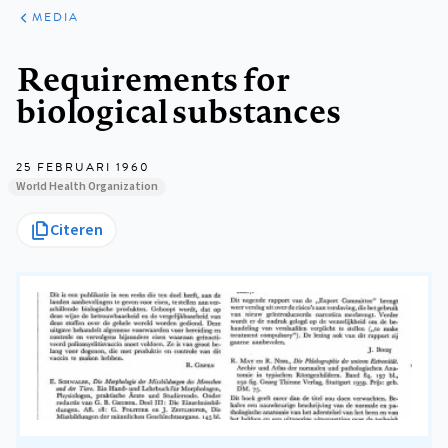
ARTIKELEN
VARIA
MEDIA
Kruimelpad
Requirements for
biological substances
25 FEBRUARI 1960
World Health Organization
Citeren