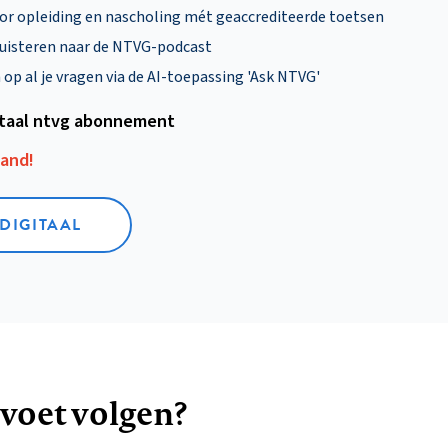
oor opleiding en nascholing mét geaccrediteerde toetsen
uisteren naar de NTVG-podcast
p al je vragen via de AI-toepassing 'Ask NTVG'
itaal ntvg abonnement
aand!
 DIGITAAL
 voet volgen?