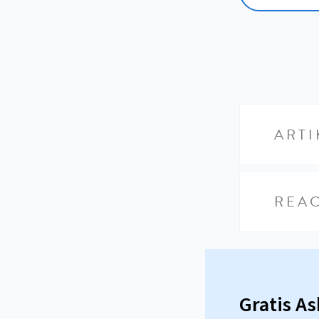
ARTI
REAC
Gratis A