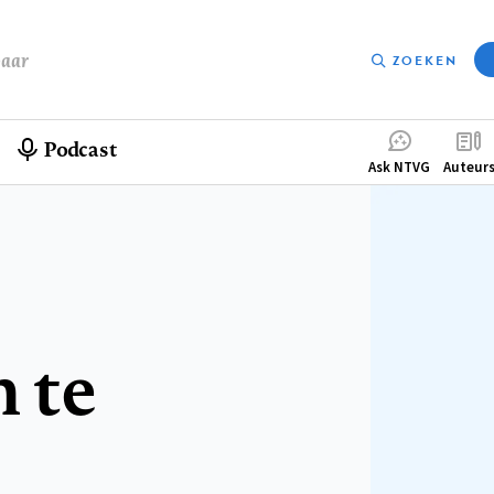
baar
ZOEKEN
Podcast
Compleme
Ask NTVG
Auteur
menu
n te