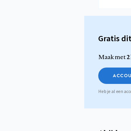
Gratis di
Maak met
2
ACCOU
Heb je al een a