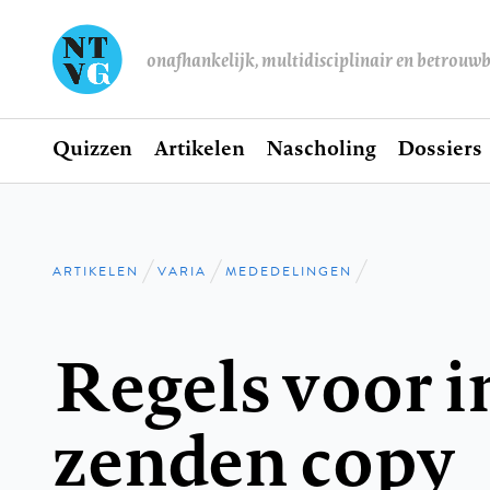
onafhankelijk, multidisciplinair en betrouw
Home
Quizzen
Artikelen
Nascholing
Dossiers
Hoofdnavigatie
ARTIKELEN
VARIA
MEDEDELINGEN
Kruimelpad
Regels voor i
zenden copy