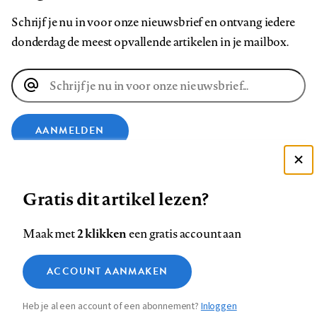
Schrijf je nu in voor onze nieuwsbrief en ontvang iedere
donderdag de meest opvallende artikelen in je mailbox.
E-
mailadres
AANMELDEN
VOLG ONS OP
Deze site gebruikt cookies
Gratis dit artikel lezen?
Zie onze cookie policy
ACCEPTEER AANBEVOLEN INSTELLINGEN
Volg
Volg
Volg
Volg
Volg
Volg
2 klikken
Maak met
een gratis account aan
ons
ons
ons
ons
ons
ons
Functionele cookies
op
op
op
op
op
op
Contact
Colofon
Disclaimer
Privacy
About us
ACCOUNT AANMAKEN
Medische vragen verdienen
Sluiten
Footer
Analytische cookies
Facebook
LinkedIn
Bluesky
Instagram
YouTube
Pinterest
betrouwbare antwoorden
Heb je al een account of een abonnement?
Inloggen
Marketing cookies