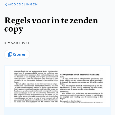
ARTIKELEN
VARIA
MEDEDELINGEN
Kruimelpad
Regels voor in te zenden
copy
4 MAART 1961
Citeren