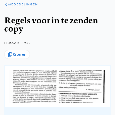
ARTIKELEN
VARIA
MEDEDELINGEN
Kruimelpad
Regels voor in te zenden
copy
11 MAART 1962
Citeren