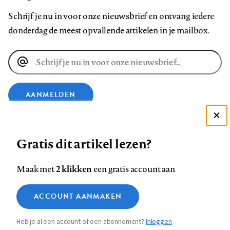
Schrijf je nu in voor onze nieuwsbrief en ontvang iedere
donderdag de meest opvallende artikelen in je mailbox.
E-
mailadres
AANMELDEN
Deze site gebruikt cookies
VOLG ONS OP
Gratis dit artikel lezen?
Zie onze cookie policy
ACCEPTEER AANBEVOLEN INSTELLINGEN
Volg
Volg
Volg
Volg
Volg
Volg
2 klikken
Maak met
een gratis account aan
ons
ons
ons
ons
ons
ons
Functionele cookies
op
op
op
op
op
op
Contact
Colofon
Disclaimer
Privacy
About us
ACCOUNT AANMAKEN
Medische vragen verdienen
Sluiten
Footer
Analytische cookies
Facebook
LinkedIn
Bluesky
Instagram
YouTube
Pinterest
betrouwbare antwoorden
Heb je al een account of een abonnement?
Inloggen
Marketing cookies