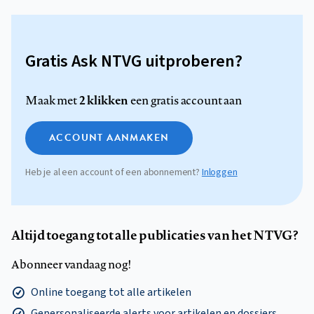
Gratis Ask NTVG uitproberen?
2 klikken
Maak met
een gratis account aan
ACCOUNT AANMAKEN
Heb je al een account of een abonnement?
Inloggen
Altijd toegang tot alle publicaties van het NTVG?
Abonneer vandaag nog!
Online toegang tot alle artikelen
Gepersonaliseerde alerts voor artikelen en dossiers