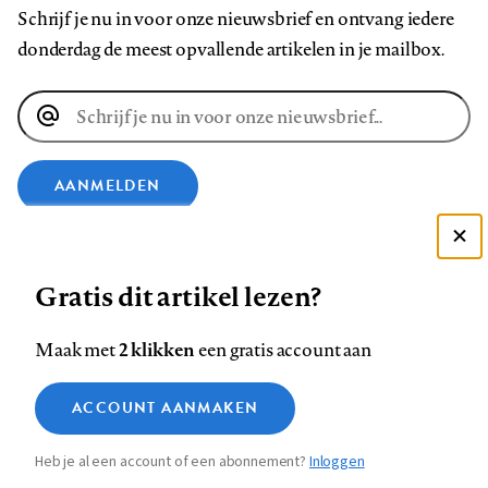
Schrijf je nu in voor onze nieuwsbrief en ontvang iedere
donderdag de meest opvallende artikelen in je mailbox.
E-
mailadres
AANMELDEN
VOLG ONS OP
Deze site gebruikt cookies
Gratis dit artikel lezen?
Zie onze cookie policy
Volg
Volg
Volg
Volg
Volg
Volg
ACCEPTEER AANBEVOLEN INSTELLINGEN
2 klikken
Maak met
een gratis account aan
ons
ons
ons
ons
ons
ons
op
op
op
op
op
op
Functionele cookies
Contact
Colofon
Disclaimer
Privacy
About us
ACCOUNT AANMAKEN
Footer
Medische vragen verdienen
Sluiten
Facebook
LinkedIn
Bluesky
Instagram
YouTube
Pinterest
Analytische cookies
betrouwbare antwoorden
Heb je al een account of een abonnement?
Inloggen
Marketing cookies
navigation
STEL ZE NU AAN ASK NTVG