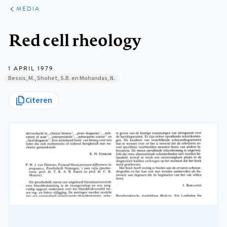
ARTIKELEN
VARIA
MEDIA
Kruimelpad
Red cell rheology
1 APRIL 1979
Bessis, M., Shohet, S.B. en Mohandas, N.
Citeren