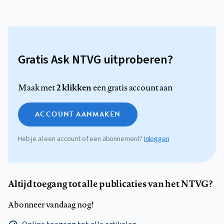
Gratis Ask NTVG uitproberen?
2 klikken
Maak met
een gratis account aan
ACCOUNT AANMAKEN
Heb je al een account of een abonnement?
Inloggen
Altijd toegang tot alle publicaties van het NTVG?
Abonneer vandaag nog!