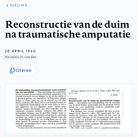
ARTIKELEN
HET
NIEUWS
KORT
Kruimelpad
Reconstructie van de duim
na traumatische amputatie
28 APRIL 1960
Houwen, H. van der
Citeren