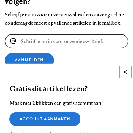
volgen?
Schrijf je nu in voor onze nieuwsbrief en ontvang iedere
donderdag de meest opvallende artikelen in je mailbox.
E-
mailadres
AANMELDEN
Deze site gebruikt cookies
VOLG ONS OP
Gratis dit artikel lezen?
Zie onze cookie policy
ACCEPTEER AANBEVOLEN INSTELLINGEN
Volg
Volg
Volg
Volg
Volg
Volg
2 klikken
Maak met
een gratis account aan
ons
ons
ons
ons
ons
ons
Functionele cookies
op
op
op
op
op
op
Contact
Colofon
Disclaimer
Privacy
About us
ACCOUNT AANMAKEN
Medische vragen verdienen
Sluiten
Footer
Analytische cookies
Facebook
LinkedIn
Bluesky
Instagram
YouTube
Pinterest
betrouwbare antwoorden