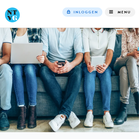
INLOGGEN
MENU
Top
navigation
IN