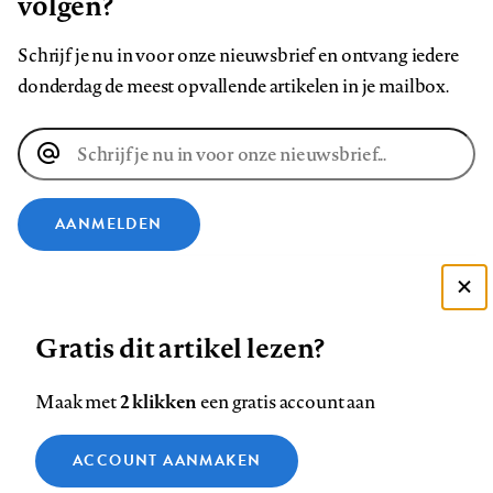
volgen?
Schrijf je nu in voor onze nieuwsbrief en ontvang iedere
donderdag de meest opvallende artikelen in je mailbox.
E-
mailadres
AANMELDEN
VOLG ONS OP
Deze site gebruikt cookies
Gratis dit artikel lezen?
Zie onze cookie policy
Volg
Volg
Volg
Volg
Volg
Volg
ACCEPTEER AANBEVOLEN INSTELLINGEN
ons
ons
2 klikken
ons
ons
ons
ons
Maak met
een gratis account aan
op
op
op
op
op
op
Contact
Colofon
Disclaimer
Privacy
About us
Functionele cookies
Footer
ACCOUNT AANMAKEN
Facebook
LinkedIn
Bluesky
Instagram
YouTube
Pinterest
Medische vragen verdienen
Sluiten
Analytische cookies