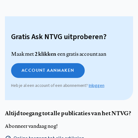
Gratis Ask NTVG uitproberen?
2 klikken
Maak met
een gratis account aan
ACCOUNT AANMAKEN
Heb je al een account of een abonnement?
Inloggen
Altijd toegang tot alle publicaties van het NTVG?
Abonneer vandaag nog!