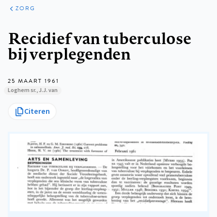
ARTIKELEN
PERSPECTIEF
ZORG
Kruimelpad
Recidief van tuberculose
bij verplegenden
25 MAART 1961
Loghem sr., J.J. van
Citeren