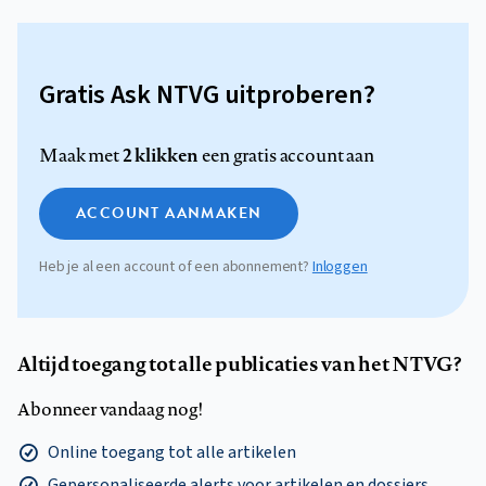
Gratis Ask NTVG uitproberen?
2 klikken
Maak met
een gratis account aan
ACCOUNT AANMAKEN
Heb je al een account of een abonnement?
Inloggen
Altijd toegang tot alle publicaties van het NTVG?
Abonneer vandaag nog!
Online toegang tot alle artikelen
Gepersonaliseerde alerts voor artikelen en dossiers