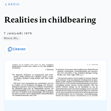
ARTIKELEN
VARIA
MEDIA
Kruimelpad
Realities in childbearing
7 JANUARI 1979
Moore, M.L.
Citeren