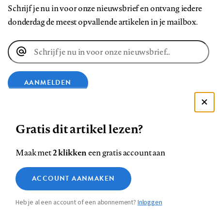
Schrijf je nu in voor onze nieuwsbrief en ontvang iedere
donderdag de meest opvallende artikelen in je mailbox.
E-
mailadres
AANMELDEN
Deze site gebruikt cookies
VOLG ONS OP
Gratis dit artikel lezen?
Zie onze cookie policy
ACCEPTEER AANBEVOLEN INSTELLINGEN
Volg
Volg
Volg
Volg
Volg
Volg
2 klikken
Maak met
een gratis account aan
ons
ons
ons
ons
ons
ons
Functionele cookies
op
op
op
op
op
op
Contact
Colofon
Disclaimer
Privacy
About us
ACCOUNT AANMAKEN
Medische vragen verdienen
Sluiten
Footer
Analytische cookies
Facebook
LinkedIn
Bluesky
Instagram
YouTube
Pinterest
betrouwbare antwoorden
Heb je al een account of een abonnement?
Inloggen
Marketing cookies
navigation
STEL ZE NU AAN ASK NTVG