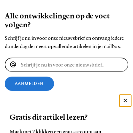
Alle ontwikkelingen op de voet
volgen?
Schrijf je nu in voor onze nieuwsbrief en ontvang iedere
donderdag de meest opvallende artikelen in je mailbox.
E-
mailadres
AANMELDEN
VOLG ONS OP
Deze site gebruikt cookies
Gratis dit artikel lezen?
Zie onze cookie policy
Volg
Volg
Volg
Volg
Volg
Volg
ACCEPTEER AANBEVOLEN INSTELLINGEN
ons
ons
2 klikken
ons
ons
ons
ons
Maak met
een gratis account aan