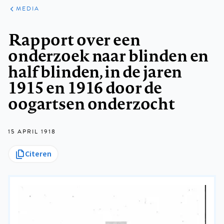
ARTIKELEN
VARIA
MEDIA
Kruimelpad
Rapport over een
onderzoek naar blinden en
half blinden, in de jaren
1915 en 1916 door de
oogartsen onderzocht
15 APRIL 1918
Citeren