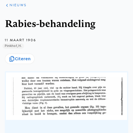
ARTIKELEN
HET
NIEUWS
KORT
Kruimelpad
Rabies-behandeling
11 MAART 1906
Pinkhof, H.
Citeren