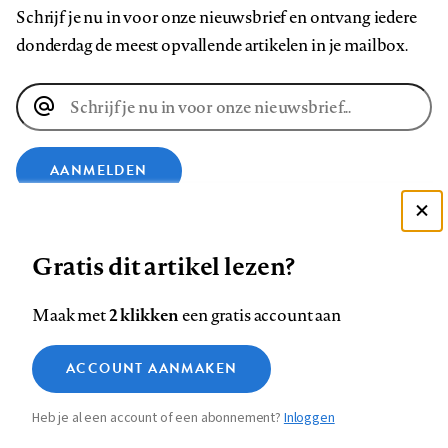
Schrijf je nu in voor onze nieuwsbrief en ontvang iedere
donderdag de meest opvallende artikelen in je mailbox.
E-
mailadres
AANMELDEN
Deze site gebruikt cookies
VOLG ONS OP
Gratis dit artikel lezen?
Zie onze cookie policy
ACCEPTEER AANBEVOLEN INSTELLINGEN
Volg
Volg
Volg
Volg
Volg
Volg
2 klikken
Maak met
een gratis account aan
ons
ons
ons
ons
ons
ons
Functionele cookies
op
op
op
op
op
op
Contact
Colofon
Disclaimer
Privacy
About us
ACCOUNT AANMAKEN
Medische vragen verdienen
Sluiten
Footer
Analytische cookies
Facebook
LinkedIn
Bluesky
Instagram
YouTube
Pinterest
betrouwbare antwoorden
Heb je al een account of een abonnement?
Inloggen
Marketing cookies
navigation
STEL ZE NU AAN ASK NTVG