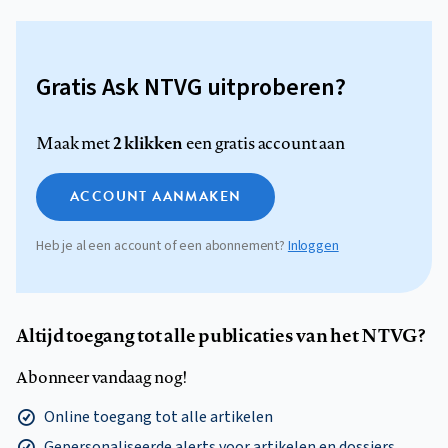
Gratis Ask NTVG uitproberen?
2 klikken
Maak met
een gratis account aan
ACCOUNT AANMAKEN
Heb je al een account of een abonnement?
Inloggen
Altijd toegang tot alle publicaties van het NTVG?
Abonneer vandaag nog!
Online toegang tot alle artikelen
Gepersonaliseerde alerts voor artikelen en dossiers