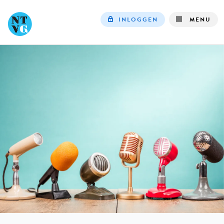
INLOGGEN
MENU
Top
navigation
IN