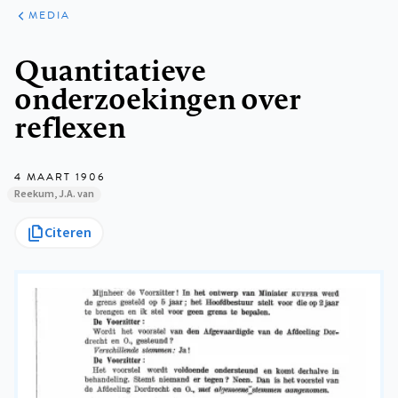
ARTIKELEN
VARIA
MEDIA
Kruimelpad
Quantitatieve
onderzoekingen over
reflexen
4 MAART 1906
Reekum, J.A. van
Citeren