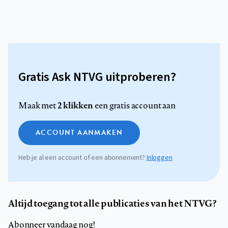
Gratis Ask NTVG uitproberen?
2 klikken
Maak met
een gratis account aan
ACCOUNT AANMAKEN
Heb je al een account of een abonnement?
Inloggen
Altijd toegang tot alle publicaties van het NTVG?
Abonneer vandaag nog!