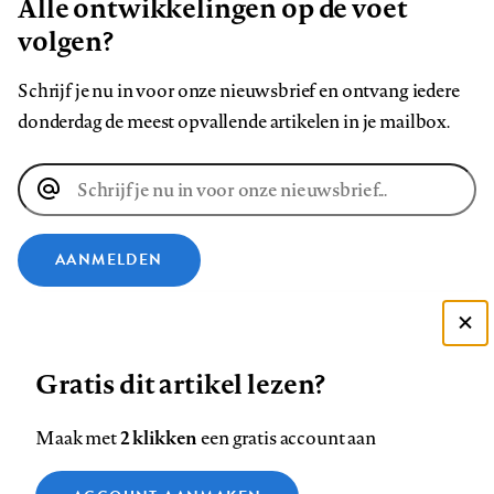
Alle ontwikkelingen op de voet
volgen?
Schrijf je nu in voor onze nieuwsbrief en ontvang iedere
donderdag de meest opvallende artikelen in je mailbox.
E-
mailadres
AANMELDEN
VOLG ONS OP
Deze site gebruikt cookies
Gratis dit artikel lezen?
Zie onze cookie policy
Volg
Volg
Volg
Volg
Volg
Volg
ACCEPTEER AANBEVOLEN INSTELLINGEN
ons
ons
2 klikken
ons
ons
ons
ons
Maak met
een gratis account aan
op
op
op
op
op
op
Contact
Colofon
Disclaimer
Privacy
About us
Functionele cookies