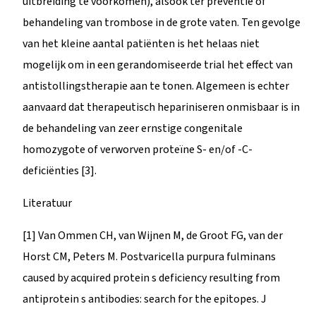
uitbreiding te voorkomen), alsook ter preventie of
behandeling van trombose in de grote vaten. Ten gevolge
van het kleine aantal patiënten is het helaas niet
mogelijk om in een gerandomiseerde trial het effect van
antistollingstherapie aan te tonen. Algemeen is echter
aanvaard dat therapeutisch hepariniseren onmisbaar is in
de behandeling van zeer ernstige congenitale
homozygote of verworven proteïne S- en/of -C-
deficiënties [3].
Literatuur
[1] Van Ommen CH, van Wijnen M, de Groot FG, van der
Horst CM, Peters M. Postvaricella purpura fulminans
caused by acquired protein s deficiency resulting from
antiprotein s antibodies: search for the epitopes. J