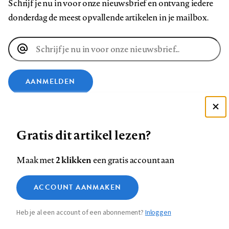
Schrijf je nu in voor onze nieuwsbrief en ontvang iedere
donderdag de meest opvallende artikelen in je mailbox.
E-
mailadres
AANMELDEN
VOLG ONS OP
Deze site gebruikt cookies
Gratis dit artikel lezen?
Zie onze cookie policy
Volg
Volg
Volg
Volg
Volg
Volg
ACCEPTEER AANBEVOLEN INSTELLINGEN
2 klikken
Maak met
een gratis account aan
ons
ons
ons
ons
ons
ons
op
op
op
op
op
op
Functionele cookies
Contact
Colofon
Disclaimer
Privacy
About us
ACCOUNT AANMAKEN
Footer
Medische vragen verdienen
Facebook
LinkedIn
Bluesky
Instagram
YouTube
Pinterest
Sluiten
Analytische cookies
betrouwbare antwoorden
Heb je al een account of een abonnement?
Inloggen
Marketing cookies
navigation
STEL ZE NU AAN ASK NTVG
Sla voorkeuren op