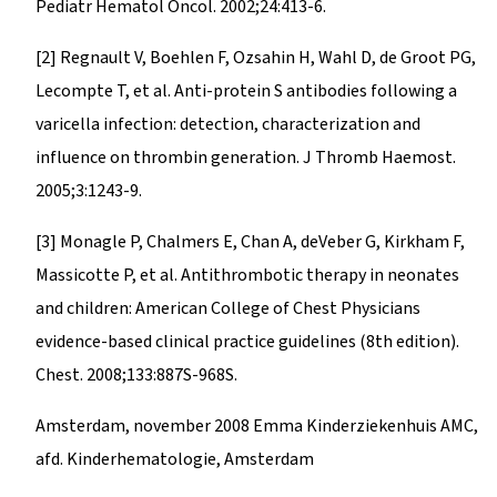
Pediatr Hematol Oncol. 2002;24:413-6.
[2] Regnault V, Boehlen F, Ozsahin H, Wahl D, de Groot PG,
Lecompte T, et al. Anti-protein S antibodies following a
varicella infection: detection, characterization and
influence on thrombin generation. J Thromb Haemost.
2005;3:1243-9.
[3] Monagle P, Chalmers E, Chan A, deVeber G, Kirkham F,
Massicotte P, et al. Antithrombotic therapy in neonates
and children: American College of Chest Physicians
evidence-based clinical practice guidelines (8th edition).
Chest. 2008;133:887S-968S.
Amsterdam, november 2008 Emma Kinderziekenhuis AMC,
afd. Kinderhematologie, Amsterdam