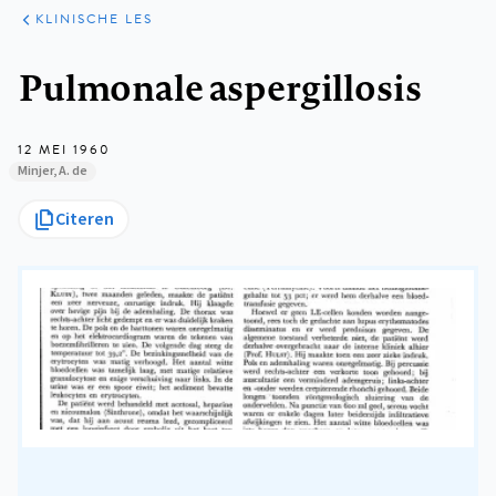
KLINISCHE
ARTIKELEN
PRAKTIJK
KLINISCHE LES
Kruimelpad
Pulmonale aspergillosis
12 MEI 1960
Minjer, A. de
Citeren