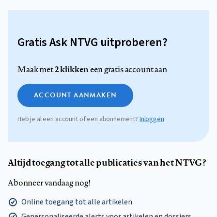
Gratis Ask NTVG uitproberen?
2 klikken
Maak met
een gratis account aan
ACCOUNT AANMAKEN
Heb je al een account of een abonnement?
Inloggen
Altijd toegang tot alle publicaties van het NTVG?
Abonneer vandaag nog!
Online toegang tot alle artikelen
Gepersonaliseerde alerts voor artikelen en dossiers