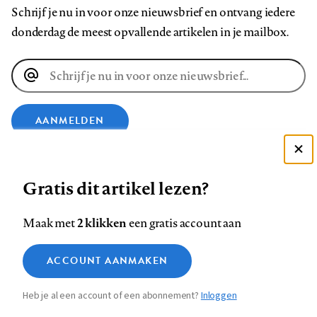
Schrijf je nu in voor onze nieuwsbrief en ontvang iedere
donderdag de meest opvallende artikelen in je mailbox.
E-
mailadres
AANMELDEN
Deze site gebruikt cookies
VOLG ONS OP
Gratis dit artikel lezen?
Zie onze cookie policy
ACCEPTEER AANBEVOLEN INSTELLINGEN
Volg
Volg
Volg
Volg
Volg
Volg
2 klikken
Maak met
een gratis account aan
ons
ons
ons
ons
ons
ons
Functionele cookies
op
op
op
op
op
op
Contact
Colofon
Disclaimer
Privacy
About us
ACCOUNT AANMAKEN
Medische vragen verdienen
Sluiten
Footer
Analytische cookies
Facebook
LinkedIn
Bluesky
Instagram
YouTube
Pinterest
betrouwbare antwoorden
Heb je al een account of een abonnement?
Inloggen
Marketing cookies
navigation
STEL ZE NU AAN ASK NTVG