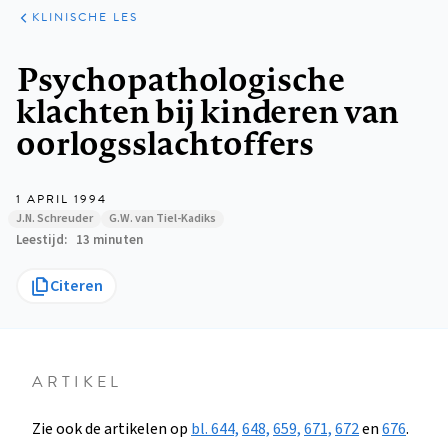
KLINISCHE
ARTIKELEN
PRAKTIJK
KLINISCHE LES
Kruimelpad
Psychopathologische
klachten bij kinderen van
oorlogsslachtoffers
1 APRIL 1994
J.N. Schreuder
G.W. van Tiel-Kadiks
Leestijd
13 minuten
Citeren
ARTIKEL
Zie ook de artikelen op
bl. 644,
648,
659,
671,
672
en
676
.