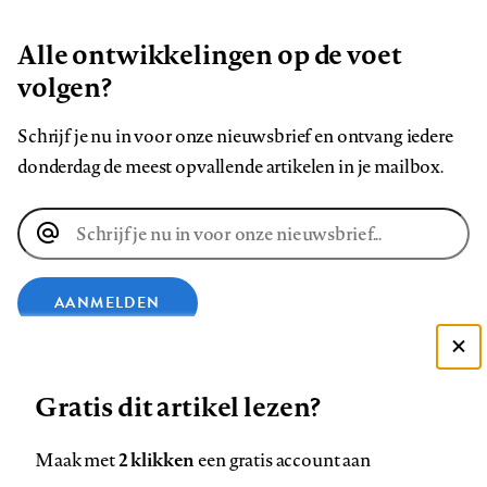
Alle ontwikkelingen op de voet
volgen?
Schrijf je nu in voor onze nieuwsbrief en ontvang iedere
donderdag de meest opvallende artikelen in je mailbox.
E-
mailadres
AANMELDEN
Deze site gebruikt cookies
VOLG ONS OP
Gratis dit artikel lezen?
Zie onze cookie policy
ACCEPTEER AANBEVOLEN INSTELLINGEN
Volg
Volg
Volg
Volg
Volg
Volg
2 klikken
Maak met
een gratis account aan
ons
ons
ons
ons
ons
ons