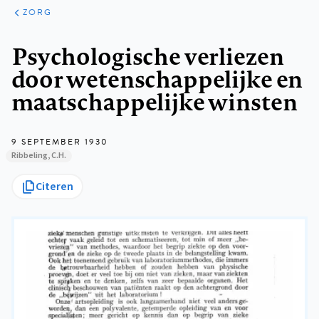
ARTIKELEN
PERSPECTIEF
ZORG
Kruimelpad
Psychologische verliezen
door wetenschappelijke en
maatschappelijke winsten
9 SEPTEMBER 1930
Ribbeling, C.H.
Citeren