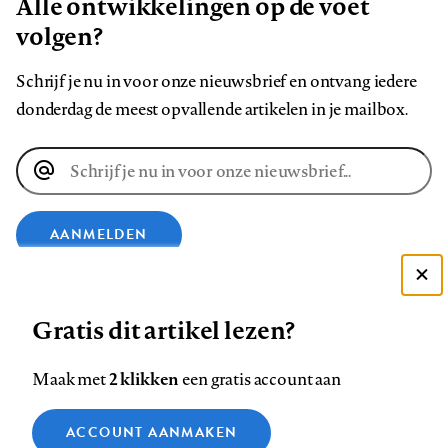
Alle ontwikkelingen op de voet
volgen?
Schrijf je nu in voor onze nieuwsbrief en ontvang iedere
donderdag de meest opvallende artikelen in je mailbox.
E-
mailadres
AANMELDEN
Deze site gebruikt cookies
VOLG ONS OP
Gratis dit artikel lezen?
Zie onze cookie policy
ACCEPTEER AANBEVOLEN INSTELLINGEN
Volg
Volg
Volg
Volg
Volg
Volg
2 klikken
Maak met
een gratis account aan
ons
ons
ons
ons
ons
ons
Functionele cookies
op
op
op
op
op
op
Contact
Colofon
Disclaimer
Privacy
About us
ACCOUNT AANMAKEN
Medische vragen verdienen
Sluiten