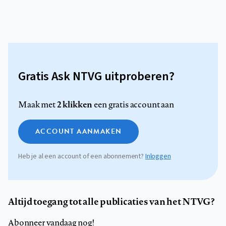
Gratis Ask NTVG uitproberen?
2 klikken
Maak met
een gratis account aan
ACCOUNT AANMAKEN
Heb je al een account of een abonnement?
Inloggen
Altijd toegang tot alle publicaties van het NTVG?
Abonneer vandaag nog!