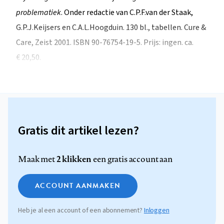
problematiek
. Onder redactie van C.P.F.van der Staak,
G.P.J.Keijsers en C.A.L.Hoogduin. 130 bl., tabellen. Cure &
Care, Zeist 2001. ISBN 90-76754-19-5. Prijs: ingen. ca.
€ 20,50.
Gratis dit artikel lezen?
2 klikken
Maak met
een gratis account aan
ACCOUNT AANMAKEN
Heb je al een account of een abonnement?
Inloggen