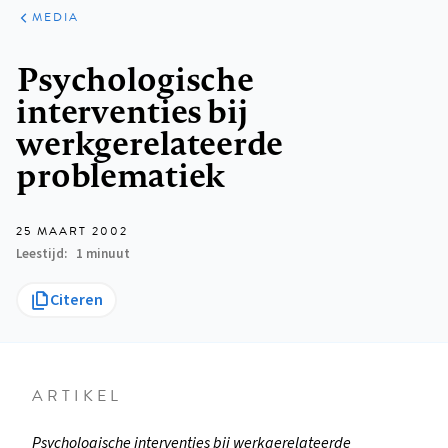
ARTIKELEN
VARIA
MEDIA
Kruimelpad
Psychologische
interventies bij
werkgerelateerde
problematiek
25 MAART 2002
Leestijd
1 minuut
Citeren
ARTIKEL
Psychologische interventies bij werkgerelateerde