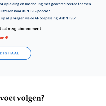
oor opleiding en nascholing mét geaccrediteerde toetsen
uisteren naar de NTVG-podcast
p al je vragen via de AI-toepassing 'Ask NTVG'
itaal ntvg abonnement
aand!
 DIGITAAL
 voet volgen?