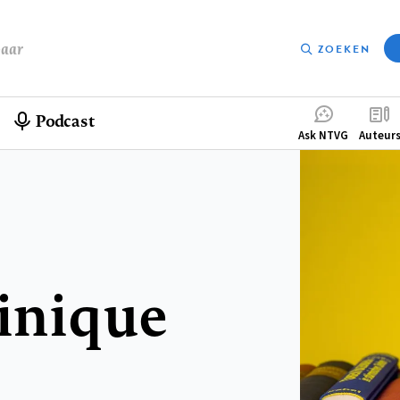
baar
ZOEKEN
Podcast
Compleme
Ask NTVG
Auteur
menu
linique