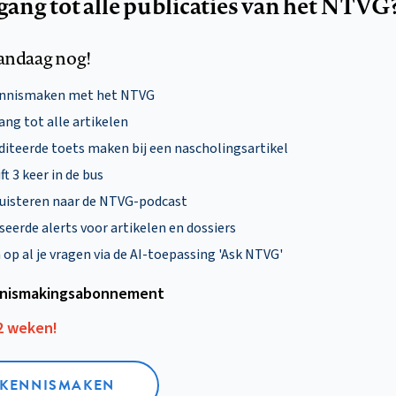
egang tot alle publicaties van het NTVG
andaag nog!
ennismaken met het NTVG
ng tot alle artikelen
diteerde toets maken bij een nascholingsartikel
ft 3 keer in de bus
uisteren naar de NTVG-podcast
eerde alerts voor artikelen en dossiers
p al je vragen via de AI-toepassing 'Ask NTVG'
nismakings­abonnement
12 weken!
L KENNISMAKEN