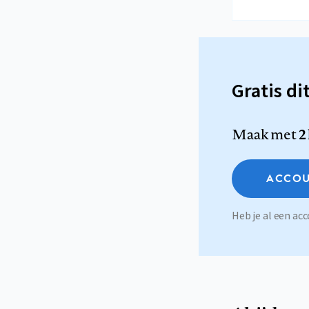
Gratis di
Maak met
2
ACCOU
Heb je al een a