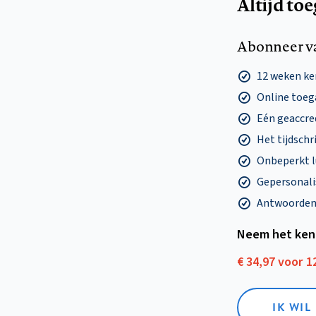
Altijd to
Abonneer v
12 weken k
Online toega
Eén geaccre
Het tijdschri
Onbeperkt l
Gepersonalis
Antwoorden o
Neem het ken
€ 34,97 voor 
IK WI