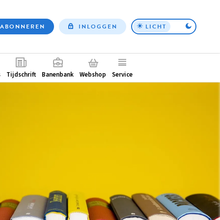
ABONNEREN
INLOGGEN
LICHT
Top
nav
ntair
s
Tijdschrift
Banenbank
Webshop
Service