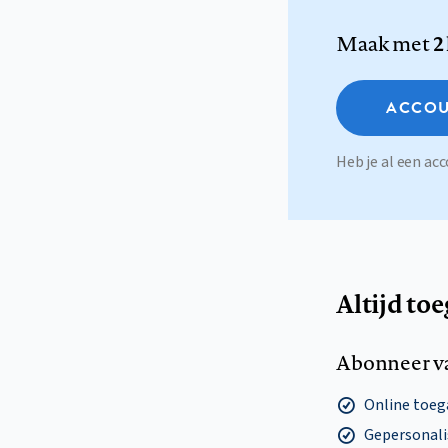
Maak met
2
ACCOU
Heb je al een a
Altijd to
Abonneer v
Online toega
Gepersonalis