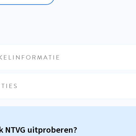
KELINFORMATIE
TIES
sk NTVG uitproberen?