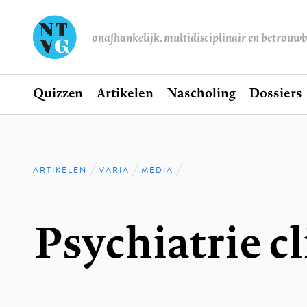
onafhankelijk, multidisciplinair en betrouw
Home
Quizzen
Artikelen
Nascholing
Dossiers
Hoofdnavigatie
ARTIKELEN
VARIA
MEDIA
Kruimelpad
Psychiatrie c