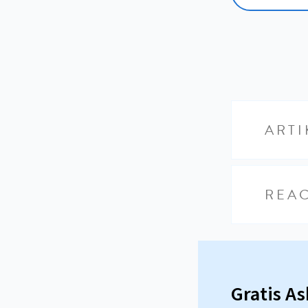
ARTI
REAC
Gratis A