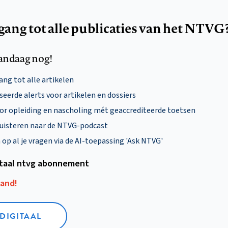
egang tot alle publicaties van het NTVG
andaag nog!
ng tot alle artikelen
eerde alerts voor artikelen en dossiers
oor opleiding en nascholing mét geaccrediteerde toetsen
uisteren naar de NTVG-podcast
p al je vragen via de AI-toepassing 'Ask NTVG'
itaal ntvg abonnement
aand!
 DIGITAAL