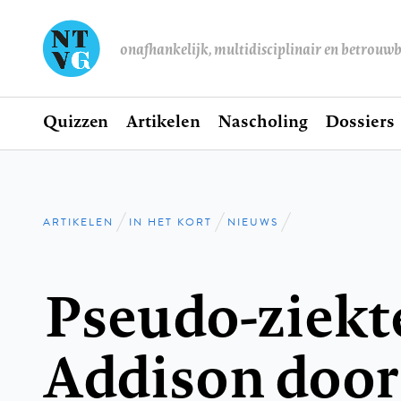
onafhankelijk, multidisciplinair en betrouw
Home
Quizzen
Artikelen
Nascholing
Dossiers
Hoofdnavigatie
ARTIKELEN
IN HET KORT
NIEUWS
Kruimelpad
Pseudo-ziekt
Addison door