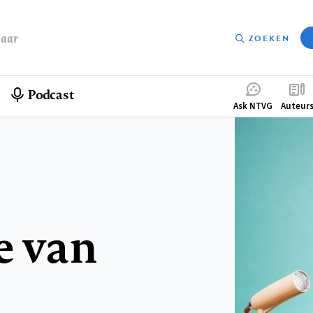
baar
ZOEKEN
Podcast
Compleme
Ask NTVG
Auteur
menu
e van