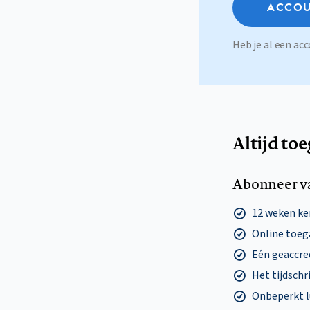
ACCOU
Heb je al een a
Altijd to
Abonneer v
12 weken k
Online toega
Eén geaccre
Het tijdschri
Onbeperkt l