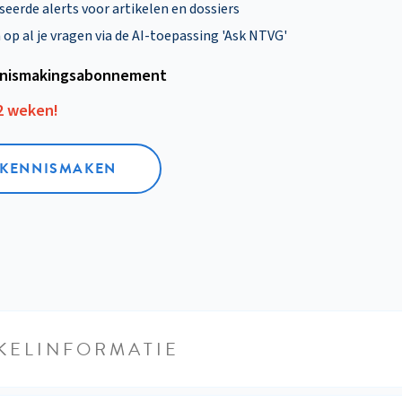
eerde alerts voor artikelen en dossiers
p al je vragen via de AI-toepassing 'Ask NTVG'
nismakings­abonnement
12 weken!
L KENNISMAKEN
KELINFORMATIE