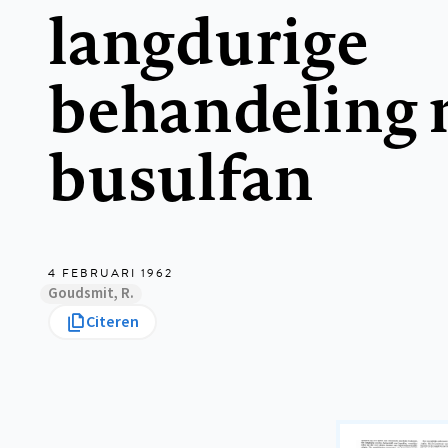
langdurige
behandeling 
busulfan
4 FEBRUARI 1962
Goudsmit, R.
Citeren