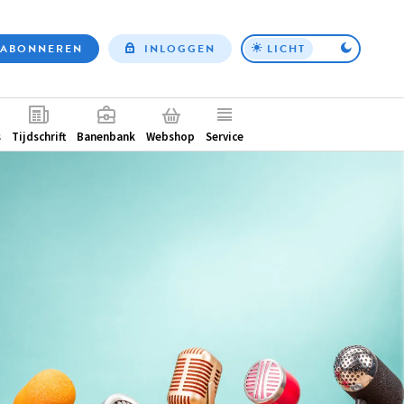
ABONNEREN
INLOGGEN
LICHT
Top
nav
ntair
s
Tijdschrift
Banenbank
Webshop
Service