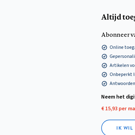
Altijd to
Abonneer v
Online toega
Gepersonalis
Artikelen v
Onbeperkt l
Antwoorden o
Neem het dig
€ 15,93 per m
IK WIL