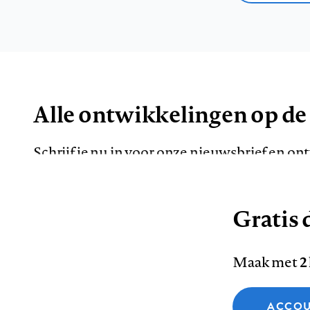
Alle ontwikkelingen op de
Schrijf je nu in voor onze nieuwsbrief en o
de meest opvallende artikelen in je mailbox.
Gratis d
E-
Maak met
2
mailadres
Functionele cookies
ACCOU