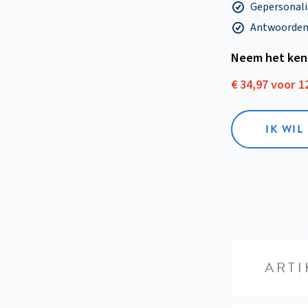
Gepersonalis
Antwoorden o
Neem het ken
€ 34,97 voor 
IK WI
ARTI