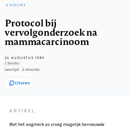
ARTIKELEN
HET
NIEUWS
KORT
Kruimelpad
Protocol bij
vervolgonderzoek na
mammacarcinoom
26 AUGUSTUS 1989
J. Bender
Leestijd
2 minuten
Citeren
ARTIKEL
Met het oogmerk zo vroeg mogelijk hernieuwde