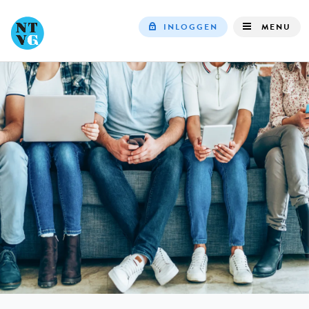
INLOGGEN
MENU
Top
navigation
IN