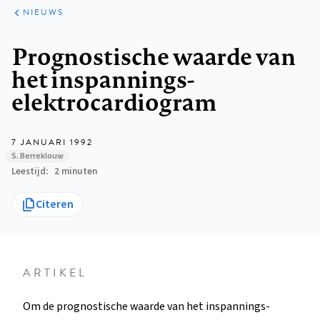
ARTIKELEN
HET
NIEUWS
KORT
Kruimelpad
Prognostische waarde van
het inspannings-
elektrocardiogram
7 JANUARI 1992
S. Berreklouw
Leestijd
2 minuten
Citeren
ARTIKEL
Om de prognostische waarde van het inspannings-