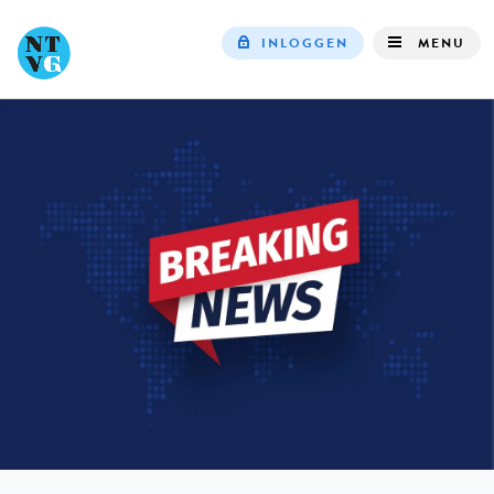
INLOGGEN
MENU
Top
navigation
IN