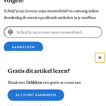
volgen?
Schrijf je nu in voor onze nieuwsbrief en ontvang iedere
donderdag de meest opvallende artikelen in je mailbox.
E-
mailadres
AANMELDEN
VOLG ONS OP
Deze site gebruikt cookies
Gratis dit artikel lezen?
Zie onze cookie policy
Volg
Volg
Volg
Volg
Volg
Volg
ACCEPTEER AANBEVOLEN INSTELLINGEN
2 klikken
Maak met
een gratis account aan
ons
ons
ons
ons
ons
ons
Functionele cookies
op
op
op
op
op
op
Contact
Colofon
Disclaimer
Privacy
About us
ACCOUNT AANMAKEN
Medische vragen verdienen
Footer
Sluiten
Facebook
LinkedIn
Bluesky
Instagram
YouTube
Pinterest
Analytische cookies
betrouwbare antwoorden