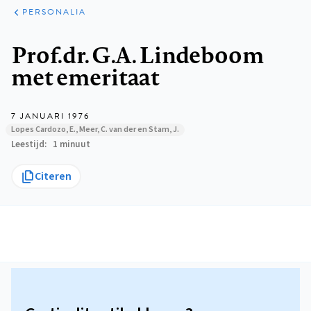
ARTIKELEN
VARIA
PERSONALIA
Kruimelpad
Prof.dr. G.A. Lindeboom
met emeritaat
7 JANUARI 1976
Lopes Cardozo, E., Meer, C. van der en Stam, J.
Leestijd
1 minuut
Citeren