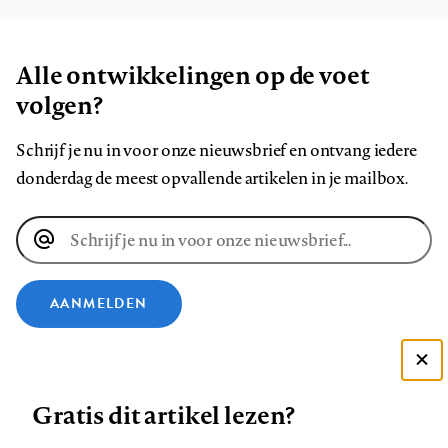
Alle ontwikkelingen op de voet
volgen?
Schrijf je nu in voor onze nieuwsbrief en ontvang iedere
donderdag de meest opvallende artikelen in je mailbox.
E-
mailadres
AANMELDEN
VOLG ONS OP
Deze site gebruikt cookies
Gratis dit artikel lezen?
Zie onze cookie policy
Volg
Volg
Volg
Volg
Volg
Volg