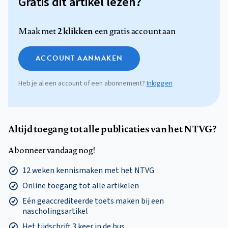
Gratis dit artikel lezen?
2 klikken
Maak met
een gratis account aan
ACCOUNT AANMAKEN
Heb je al een account of een abonnement?
Inloggen
Altijd toegang tot alle publicaties van het NTVG?
Abonneer vandaag nog!
12 weken kennismaken met het NTVG
Online toegang tot alle artikelen
Eén geaccrediteerde toets maken bij een
nascholingsartikel
Het tijdschrift 3 keer in de bus