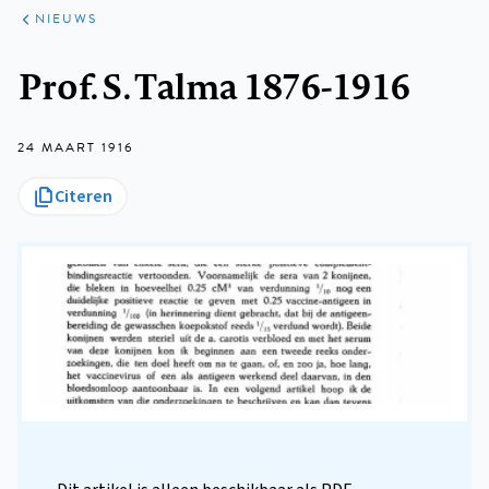
ARTIKELEN
HET
NIEUWS
KORT
Kruimelpad
Prof. S. Talma 1876-1916
24 MAART 1916
Citeren