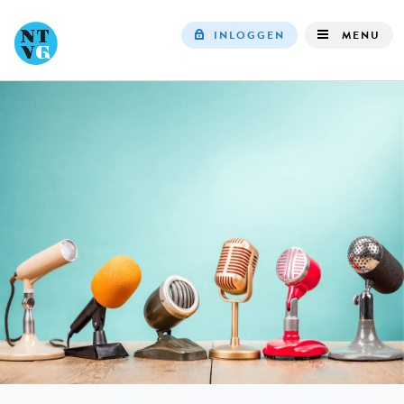
INLOGGEN
MENU
Top
navigation
IN