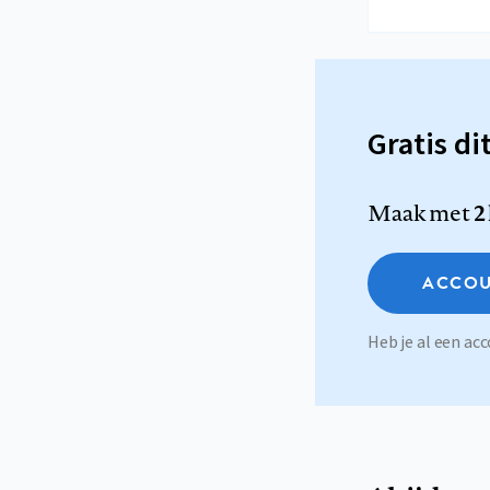
Gratis di
Maak met
2
ACCOU
Heb je al een a