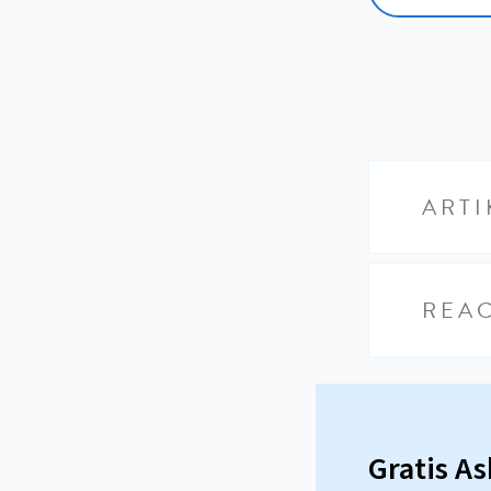
ARTI
REAC
Gratis A