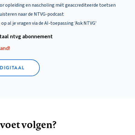
oor opleiding en nascholing mét geaccrediteerde toetsen
uisteren naar de NTVG-podcast
p al je vragen via de AI-toepassing 'Ask NTVG'
itaal ntvg abonnement
aand!
 DIGITAAL
 voet volgen?