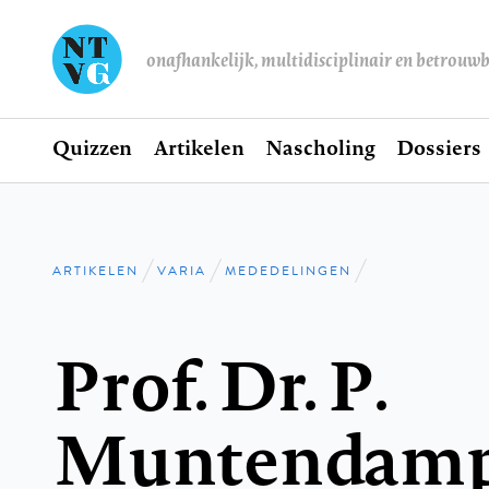
onafhankelijk, multidisciplinair en betrouw
Home
Quizzen
Artikelen
Nascholing
Dossiers
Hoofdnavigatie
ARTIKELEN
VARIA
MEDEDELINGEN
Kruimelpad
Prof. Dr. P.
Muntendamp