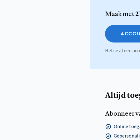
Maak met
2
ACCOU
Heb je al een a
Altijd to
Abonneer v
Online toega
Gepersonalis