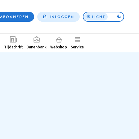
ABONNEREN
INLOGGEN
LICHT
Top
nav
ntair
s
Tijdschrift
Banenbank
Webshop
Service