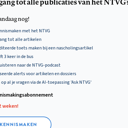
egang tot alle publicaties van het NTVG
andaag nog!
ennismaken met het NTVG
ng tot alle artikelen
diteerde toets maken bij een nascholingsartikel
ft 3 keer in de bus
uisteren naar de NTVG-podcast
eerde alerts voor artikelen en dossiers
p al je vragen via de AI-toepassing 'Ask NTVG'
nismakings­abonnement
12 weken!
L KENNISMAKEN