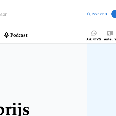
baar
ZOEKEN
Podcast
Compleme
Ask NTVG
Auteur
menu
rijs