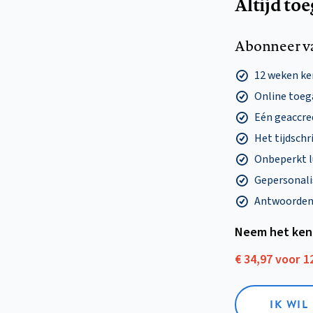
Altijd to
Abonneer v
12 weken k
Online toega
Eén geaccre
Het tijdschri
Onbeperkt l
Gepersonalis
Antwoorden o
Neem het ken
€ 34,97 voor 
IK WI