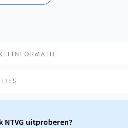
KELINFORMATIE
TIES
sk NTVG uitproberen?