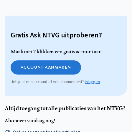
Gratis Ask NTVG uitproberen?
2 klikken
Maak met
een gratis account aan
ACCOUNT AANMAKEN
Heb je al een account of een abonnement?
Inloggen
Altijd toegang tot alle publicaties van het NTVG?
Abonneer vandaag nog!