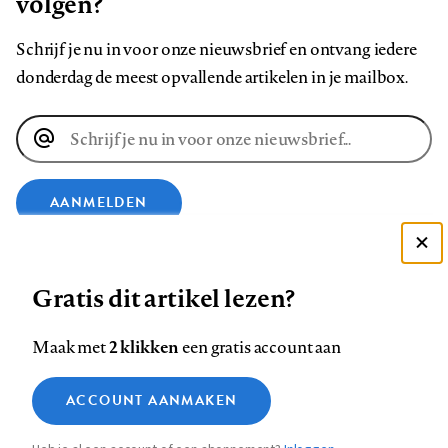
volgen?
Schrijf je nu in voor onze nieuwsbrief en ontvang iedere
donderdag de meest opvallende artikelen in je mailbox.
E-
mailadres
AANMELDEN
Deze site gebruikt cookies
VOLG ONS OP
Gratis dit artikel lezen?
Zie onze cookie policy
ACCEPTEER AANBEVOLEN INSTELLINGEN
Volg
Volg
Volg
Volg
Volg
Volg
2 klikken
Maak met
een gratis account aan
ons
ons
ons
ons
ons
ons
Functionele cookies
op
op
op
op
op
op
Contact
Colofon
Disclaimer
Privacy
About us
ACCOUNT AANMAKEN
Medische vragen verdienen
Sluiten
Footer
Analytische cookies
Facebook
LinkedIn
Bluesky
Instagram
YouTube
Pinterest
betrouwbare antwoorden