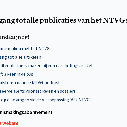
egang tot alle publicaties van het NTVG
andaag nog!
ennismaken met het NTVG
ng tot alle artikelen
diteerde toets maken bij een nascholingsartikel
ft 3 keer in de bus
uisteren naar de NTVG-podcast
eerde alerts voor artikelen en dossiers
p al je vragen via de AI-toepassing 'Ask NTVG'
nismakings­abonnement
12 weken!