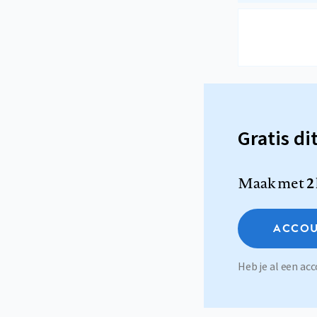
Gratis di
Maak met
2
ACCOU
Heb je al een a