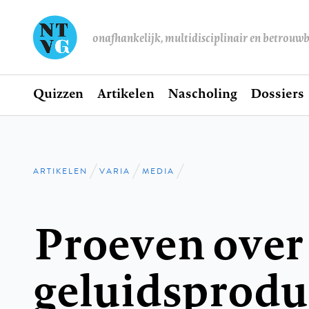
onafhankelijk, multidisciplinair en betrouw
Home
Quizzen
Artikelen
Nascholing
Dossiers
Hoofdnavigatie
ARTIKELEN
VARIA
MEDIA
Kruimelpad
Proeven over
geluidsproduk