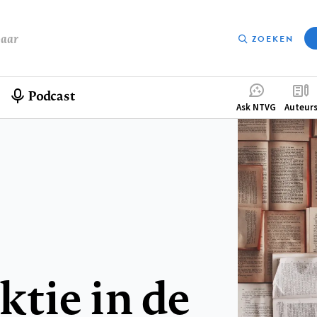
baar
ZOEKEN
Podcast
Compleme
Ask NTVG
Auteur
menu
tie in de