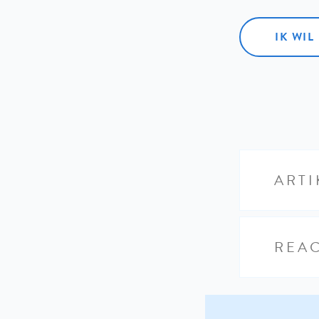
IK WI
ARTI
REAC