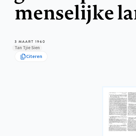
menselijke l
3 MAART 1960
Tan Tjie Sien
Citeren