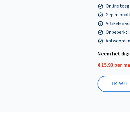
Online toega
Gepersonalis
Artikelen v
Onbeperkt l
Antwoorden o
Neem het dig
€ 15,93 per m
IK WIL