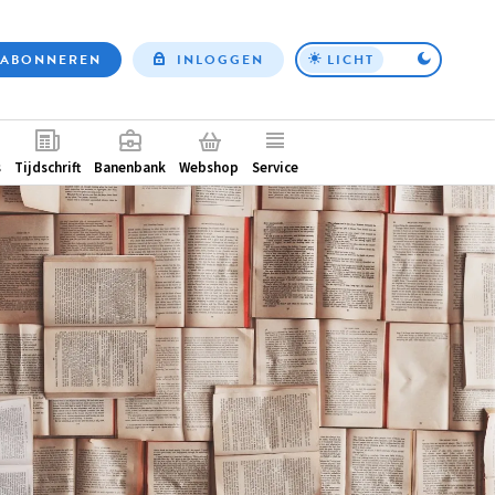
ABONNEREN
INLOGGEN
LICHT
Top
nav
ntair
s
Tijdschrift
Banenbank
Webshop
Service