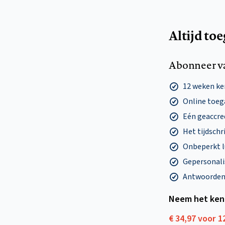
Altijd to
Abonneer v
12 weken k
Online toega
Eén geaccre
Het tijdschri
Onbeperkt l
Gepersonalis
Antwoorden o
Neem het ken
€ 34,97 voor 