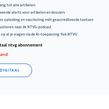
ng tot alle artikelen
eerde alerts voor artikelen en dossiers
oor opleiding en nascholing mét geaccrediteerde toetsen
uisteren naar de NTVG-podcast
p al je vragen via de AI-toepassing 'Ask NTVG'
itaal ntvg abonnement
aand!
 DIGITAAL