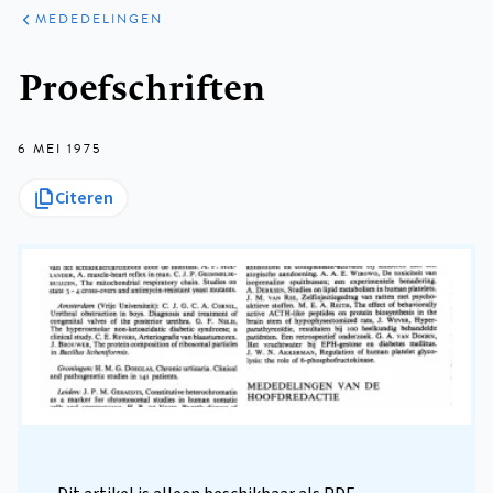
ARTIKELEN
VARIA
MEDEDELINGEN
Kruimelpad
Proefschriften
6 MEI 1975
Citeren