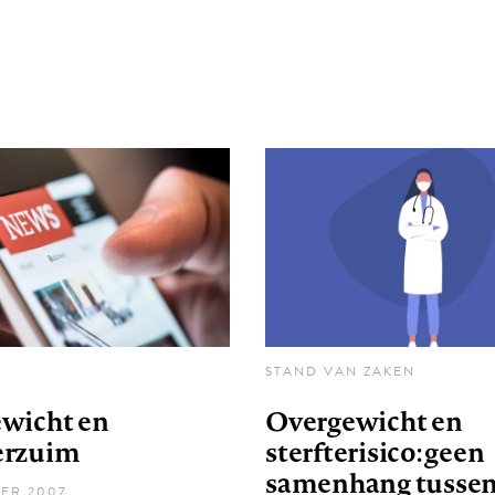
STAND VAN ZAKEN
wicht en
Overgewicht en
erzuim
sterfterisico: geen
samenhang tusse
ER 2007