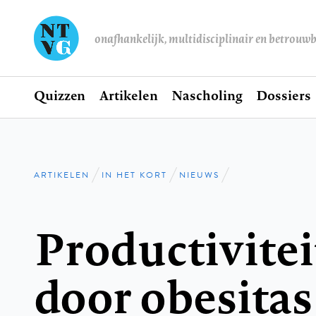
onafhankelijk, multidisciplinair en betrouw
Home
Quizzen
Artikelen
Nascholing
Dossiers
Hoofdnavigatie
ARTIKELEN
IN HET KORT
NIEUWS
Kruimelpad
Productivitei
door obesitas