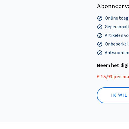
Abonneer v
Online toega
Gepersonalis
Artikelen v
Onbeperkt l
Antwoorden o
Neem het dig
€ 15,93 per m
IK WIL