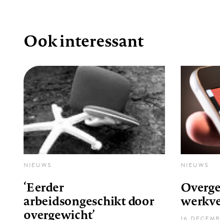
Ook interessant
NIEUWS
NIEUWS
‘Eerder
Overge
arbeidsongeschikt door
werkv
overgewicht’
16 DECEMB