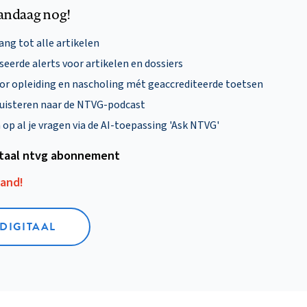
andaag nog!
ng tot alle artikelen
eerde alerts voor artikelen en dossiers
oor opleiding en nascholing mét geaccrediteerde toetsen
uisteren naar de NTVG-podcast
p al je vragen via de AI-toepassing 'Ask NTVG'
itaal ntvg abonnement
aand!
 DIGITAAL