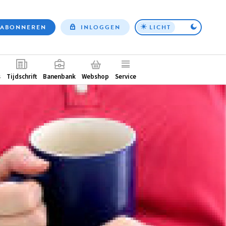
ABONNEREN
INLOGGEN
LICHT
Top
nav
ntair
s
Tijdschrift
Banenbank
Webshop
Service