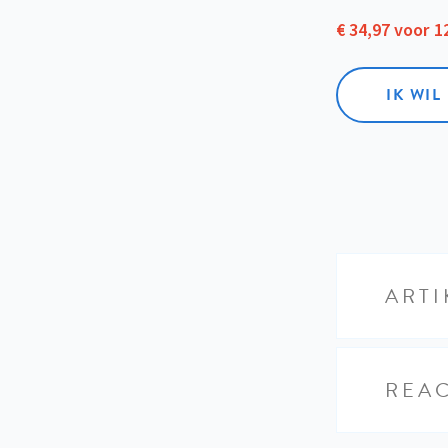
€ 34,97 voor 
IK WI
ARTI
REAC