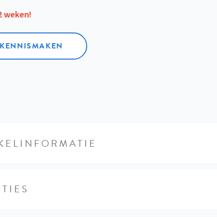
12 weken!
L KENNISMAKEN
KELINFORMATIE
TIES