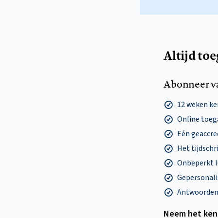
Altijd to
Abonneer v
12 weken k
Online toega
Eén geaccre
Het tijdschri
Onbeperkt l
Gepersonalis
Antwoorden o
Neem het ken