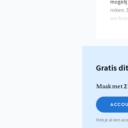
mogelij
roken. 
werknem
Gratis di
Maak met
2
ACCOU
Heb je al een a