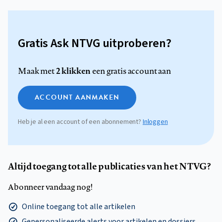
Gratis Ask NTVG uitproberen?
2 klikken
Maak met
een gratis account aan
ACCOUNT AANMAKEN
Heb je al een account of een abonnement?
Inloggen
Altijd toegang tot alle publicaties van het NTVG?
Abonneer vandaag nog!
Online toegang tot alle artikelen
Gepersonaliseerde alerts voor artikelen en dossiers