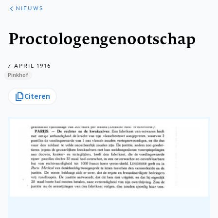
ARTIKELEN
HET
NIEUWS
KORT
Kruimelpad
Proctologengenootschap
7 APRIL 1916
Pinkhof
Citeren