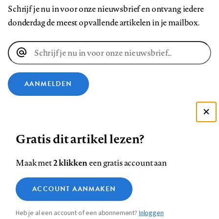
Schrijf je nu in voor onze nieuwsbrief en ontvang iedere
donderdag de meest opvallende artikelen in je mailbox.
E-
mailadres
AANMELDEN
VOLG ONS OP
Deze site gebruikt cookies
Gratis dit artikel lezen?
Zie onze cookie policy
Volg
Volg
Volg
Volg
Volg
Volg
ACCEPTEER AANBEVOLEN INSTELLINGEN
ons
ons
2 klikken
ons
ons
ons
ons
Maak met
een gratis account aan
op
op
op
op
op
op
Contact
Colofon
Disclaimer
Privacy
About us
Functionele cookies
Footer
ACCOUNT AANMAKEN
Facebook
LinkedIn
Bluesky
Instagram
YouTube
Pinterest
Medische vragen verdienen
Sluiten
Analytische cookies
betrouwbare antwoorden
navigation
Heb je al een account of een abonnement?
Inloggen
Marketing cookies