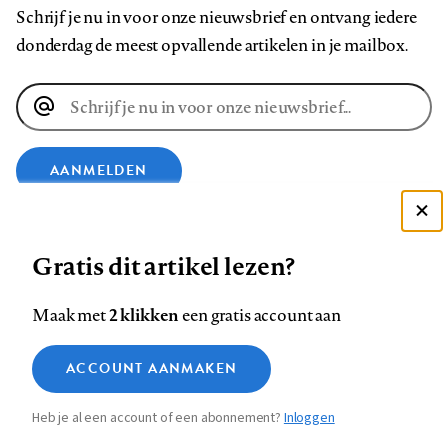
Schrijf je nu in voor onze nieuwsbrief en ontvang iedere
donderdag de meest opvallende artikelen in je mailbox.
E-
mailadres
AANMELDEN
Deze site gebruikt cookies
VOLG ONS OP
Gratis dit artikel lezen?
Zie onze cookie policy
ACCEPTEER AANBEVOLEN INSTELLINGEN
Volg
Volg
Volg
Volg
Volg
Volg
2 klikken
Maak met
een gratis account aan
ons
ons
ons
ons
ons
ons
Functionele cookies
op
op
op
op
op
op
Contact
Colofon
Disclaimer
Privacy
About us
ACCOUNT AANMAKEN
Medische vragen verdienen
Sluiten
Footer
Analytische cookies
Facebook
LinkedIn
Bluesky
Instagram
YouTube
Pinterest
betrouwbare antwoorden
Heb je al een account of een abonnement?
Inloggen
Marketing cookies
navigation
STEL ZE NU AAN ASK NTVG