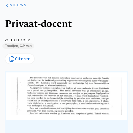
ARTIKELEN
HET
NIEUWS
KORT
Kruimelpad
Privaat-docent
21 JULI 1932
Trooijen, G.P. van
Citeren