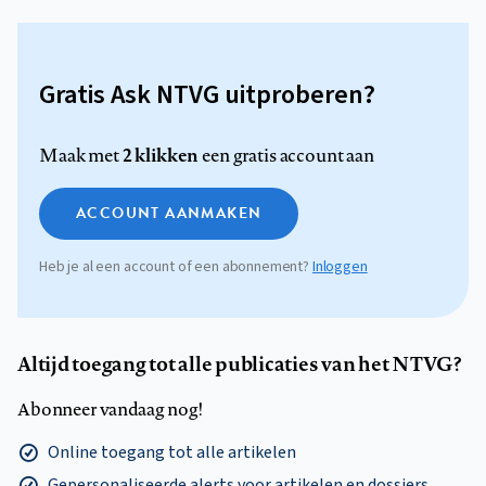
Gratis Ask NTVG uitproberen?
2 klikken
Maak met
een gratis account aan
ACCOUNT AANMAKEN
Heb je al een account of een abonnement?
Inloggen
Altijd toegang tot alle publicaties van het NTVG?
Abonneer vandaag nog!
Online toegang tot alle artikelen
Gepersonaliseerde alerts voor artikelen en dossiers