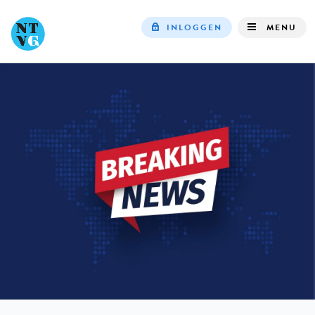
INLOGGEN
MENU
Top
navigation
IN