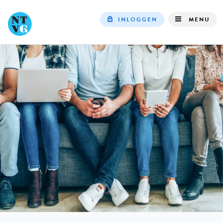
INLOGGEN
MENU
Top
navigation
IN