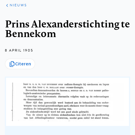
ARTIKELEN
HET
NIEUWS
KORT
Kruimelpad
Prins Alexanderstichting te
Bennekom
8 APRIL 1905
Citeren