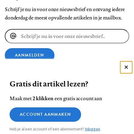
Schrijf je nu in voor onze nieuwsbrief en ontvang iedere
donderdag de meest opvallende artikelen in je mailbox.
E-
mailadres
AANMELDEN
Deze site gebruikt cookies
VOLG ONS OP
Gratis dit artikel lezen?
Zie onze cookie policy
ACCEPTEER AANBEVOLEN INSTELLINGEN
Volg
Volg
Volg
Volg
Volg
Volg
2 klikken
Maak met
een gratis account aan
ons
ons
ons
ons
ons
ons
Functionele cookies
op
op
op
op
op
op
Contact
Colofon
Disclaimer
Privacy
About us
ACCOUNT AANMAKEN
Medische vragen verdienen
Sluiten
Footer
Analytische cookies
Facebook
LinkedIn
Bluesky
Instagram
YouTube
Pinterest
betrouwbare antwoorden
Heb je al een account of een abonnement?
Inloggen
Marketing cookies