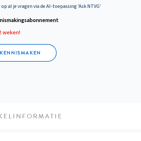
p al je vragen via de AI-toepassing 'Ask NTVG'
nismakings­abonnement
12 weken!
L KENNISMAKEN
KELINFORMATIE