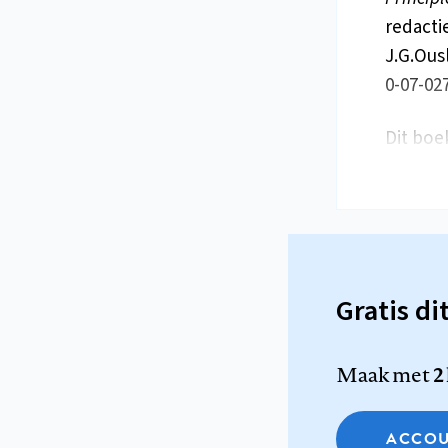
redactie
J.G.Ousl
0-07-027
Dit boe
Gratis di
Maak met
2
ACCOU