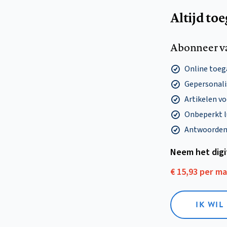
Altijd to
Abonneer v
Online toega
Gepersonalis
Artikelen v
Onbeperkt l
Antwoorden o
Neem het dig
€ 15,93 per m
IK WIL