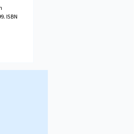
n
99. ISBN