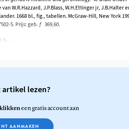
 van W.R.Hazzard, J.P.Blass, W.H.Ettinger jr, J.B.Halter e
ander. 1668 bl., fig., tabellen. McGraw-Hill, New York 19
502-5. Prijs: geb. ƒ 369,60.
k is…
t artikel lezen?
 klikken
een gratis account aan
NT AANMAKEN