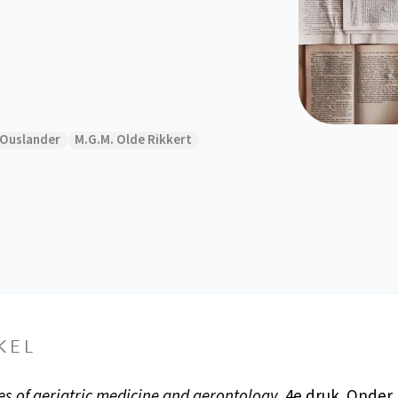
 Ouslander
M.G.M. Olde Rikkert
KEL
es of geriatric medicine and gerontology.
4e druk. Onder