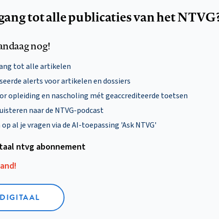
egang tot alle publicaties van het NTVG
andaag nog!
ng tot alle artikelen
eerde alerts voor artikelen en dossiers
oor opleiding en nascholing mét geaccrediteerde toetsen
uisteren naar de NTVG-podcast
p al je vragen via de AI-toepassing 'Ask NTVG'
itaal ntvg abonnement
aand!
 DIGITAAL