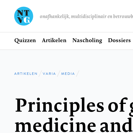
onafhankelijk, multidisciplinair en betrouw
Home
Quizzen
Artikelen
Nascholing
Dossiers
Hoofdnavigatie
ARTIKELEN
VARIA
MEDIA
Kruimelpad
Principles of 
medicine and