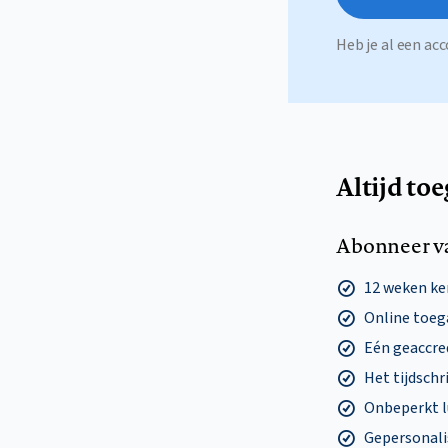
Heb je al een a
Altijd to
Abonneer v
12 weken k
Online toega
Eén geaccre
Het tijdschri
Onbeperkt l
Gepersonalis