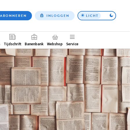
ABONNEREN
INLOGGEN
LICHT
Top
nav
ntair
s
Tijdschrift
Banenbank
Webshop
Service