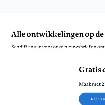
Alle ontwikkelingen op de
Schrijf je nu in voor onze nieuwsbrief en o
de meest opvallende artikelen in je mailbox.
Gratis d
E-
Maak met
2
mailadres
Functionele cookies
ACCOU
Analytische cookies