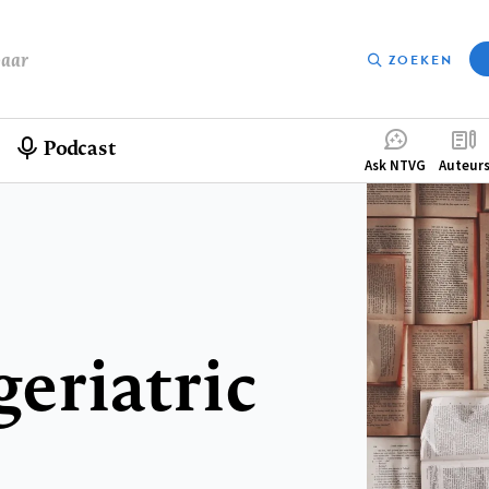
baar
ZOEKEN
Podcast
Compleme
Ask NTVG
Auteur
menu
geriatric