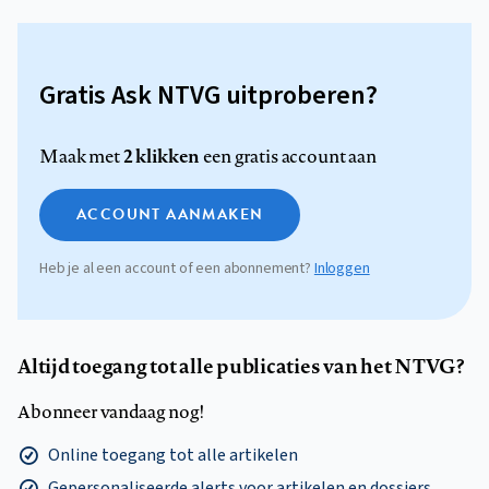
Gratis Ask NTVG uitproberen?
2 klikken
Maak met
een gratis account aan
ACCOUNT AANMAKEN
Heb je al een account of een abonnement?
Inloggen
Altijd toegang tot alle publicaties van het NTVG?
Abonneer vandaag nog!
Online toegang tot alle artikelen
Gepersonaliseerde alerts voor artikelen en dossiers