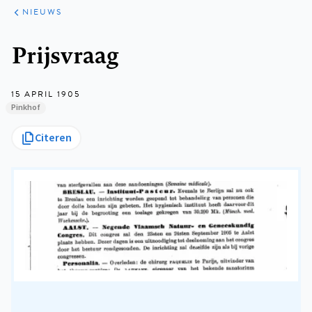
ARTIKELEN
HET
NIEUWS
KORT
Kruimelpad
Prijsvraag
15 APRIL 1905
Pinkhof
Citeren