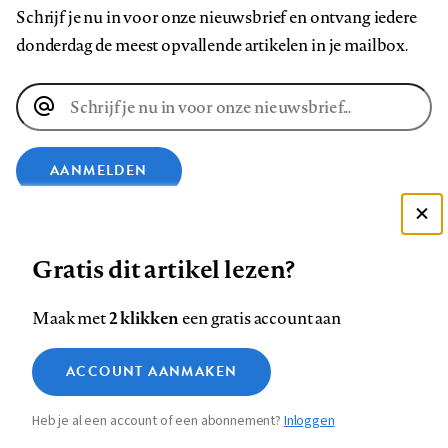
Schrijf je nu in voor onze nieuwsbrief en ontvang iedere
donderdag de meest opvallende artikelen in je mailbox.
E-
mailadres
AANMELDEN
VOLG ONS OP
Deze site gebruikt cookies
Gratis dit artikel lezen?
Zie onze cookie policy
Volg
Volg
Volg
Volg
Volg
Volg
ACCEPTEER AANBEVOLEN INSTELLINGEN
2 klikken
Maak met
een gratis account aan
ons
ons
ons
ons
ons
ons
Functionele cookies
op
op
op
op
op
op
Contact
Colofon
Disclaimer
Privacy
About us
ACCOUNT AANMAKEN
Medische vragen verdienen
Footer
Sluiten
Analytische cookies
Facebook
LinkedIn
Bluesky
Instagram
YouTube
Pinterest
betrouwbare antwoorden
Heb je al een account of een abonnement?
Inloggen
Marketing cookies
navigation
STEL ZE NU AAN ASK NTVG