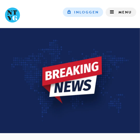
INLOGGEN
MENU
Top
navigation
IN