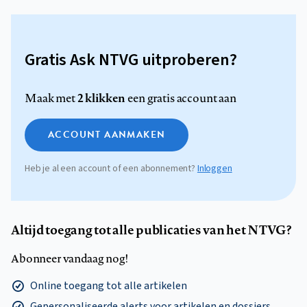
Gratis Ask NTVG uitproberen?
2 klikken
Maak met
een gratis account aan
ACCOUNT AANMAKEN
Heb je al een account of een abonnement?
Inloggen
Altijd toegang tot alle publicaties van het NTVG?
Abonneer vandaag nog!
Online toegang tot alle artikelen
Gepersonaliseerde alerts voor artikelen en dossiers