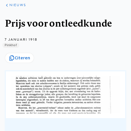
ARTIKELEN
HET
NIEUWS
KORT
Kruimelpad
Prijs voor ontleedkunde
7 JANUARI 1918
Pinkhof
Citeren