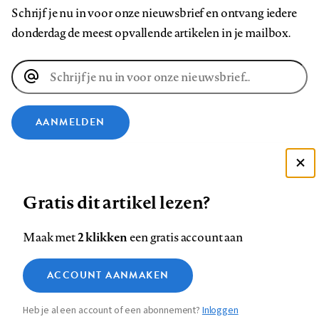
Schrijf je nu in voor onze nieuwsbrief en ontvang iedere
donderdag de meest opvallende artikelen in je mailbox.
E-
mailadres
AANMELDEN
VOLG ONS OP
Deze site gebruikt cookies
Gratis dit artikel lezen?
Zie onze cookie policy
Volg
Volg
Volg
Volg
Volg
Volg
ACCEPTEER AANBEVOLEN INSTELLINGEN
ons
ons
2 klikken
ons
ons
ons
ons
Maak met
een gratis account aan
op
op
op
op
op
op
Contact
Colofon
Disclaimer
Privacy
About us
Functionele cookies
Footer
ACCOUNT AANMAKEN
Facebook
LinkedIn
Bluesky
Instagram
YouTube
Pinterest
Medische vragen verdienen
Sluiten
Analytische cookies
betrouwbare antwoorden
navigation
Heb je al een account of een abonnement?
Inloggen
Marketing cookies