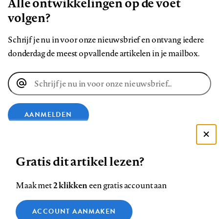
Alle ontwikkelingen op de voet
volgen?
Schrijf je nu in voor onze nieuwsbrief en ontvang iedere
donderdag de meest opvallende artikelen in je mailbox.
E-
mailadres
AANMELDEN
Deze site gebruikt cookies
VOLG ONS OP
Gratis dit artikel lezen?
Zie onze cookie policy
ACCEPTEER AANBEVOLEN INSTELLINGEN
Volg
Volg
Volg
Volg
Volg
Volg
2 klikken
Maak met
een gratis account aan
ons
ons
ons
ons
ons
ons
Functionele cookies
op
op
op
op
op
op
Contact
Colofon
Disclaimer
Privacy
About us
ACCOUNT AANMAKEN
Medische vragen verdienen
Sluiten