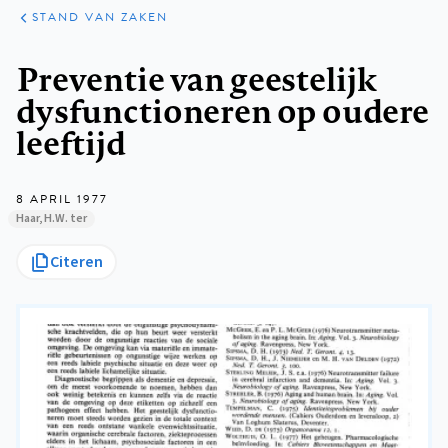
KLINISCHE
ARTIKELEN
PRAKTIJK
STAND VAN ZAKEN
Kruimelpad
Preventie van geestelijk
dysfunctioneren op oudere
leeftijd
8 APRIL 1977
Haar, H.W. ter
Citeren