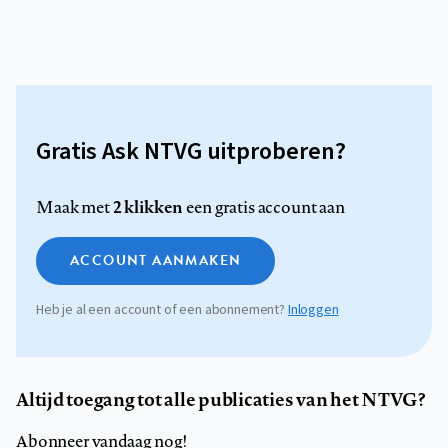
Gratis Ask NTVG uitproberen?
2 klikken
Maak met
een gratis account aan
ACCOUNT AANMAKEN
Heb je al een account of een abonnement?
Inloggen
Altijd toegang tot alle publicaties van het NTVG?
Abonneer vandaag nog!