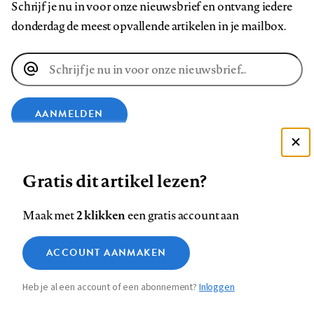
Schrijf je nu in voor onze nieuwsbrief en ontvang iedere
donderdag de meest opvallende artikelen in je mailbox.
E-
mailadres
AANMELDEN
Deze site gebruikt cookies
VOLG ONS OP
Gratis dit artikel lezen?
Zie onze cookie policy
ACCEPTEER AANBEVOLEN INSTELLINGEN
Volg
Volg
Volg
Volg
Volg
Volg
2 klikken
Maak met
een gratis account aan
ons
ons
ons
ons
ons
ons
Functionele cookies
op
op
op
op
op
op
Contact
Colofon
Disclaimer
Privacy
About us
ACCOUNT AANMAKEN
Medische vragen verdienen
Sluiten
Footer
Analytische cookies
Facebook
LinkedIn
Bluesky
Instagram
YouTube
Pinterest
betrouwbare antwoorden
Heb je al een account of een abonnement?
Inloggen
Marketing cookies
navigation
STEL ZE NU AAN ASK NTVG
Sla voorkeuren op