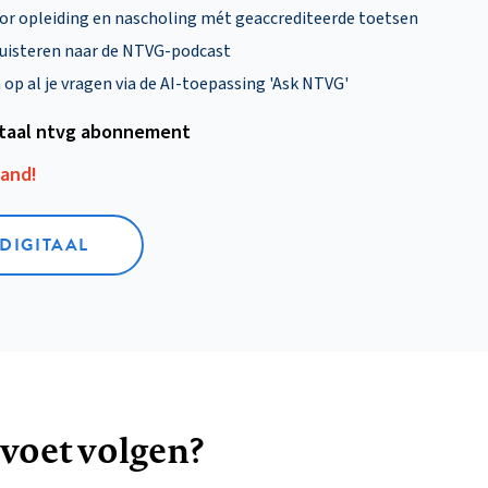
oor opleiding en nascholing mét geaccrediteerde toetsen
uisteren naar de NTVG-podcast
p al je vragen via de AI-toepassing 'Ask NTVG'
itaal ntvg abonnement
aand!
 DIGITAAL
 voet volgen?