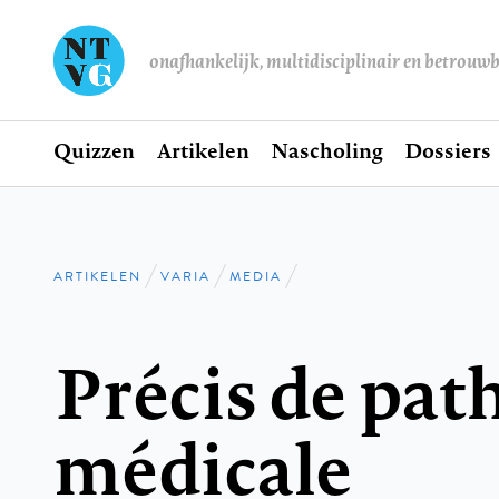
onafhankelijk, multidisciplinair en betrouw
Home
Quizzen
Artikelen
Nascholing
Dossiers
Hoofdnavigatie
ARTIKELEN
VARIA
MEDIA
Kruimelpad
Précis de pat
médicale