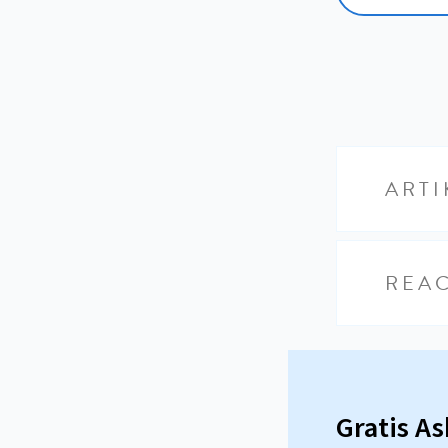
ARTI
REAC
Gratis A