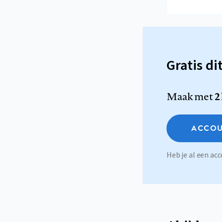
Gratis di
Maak met
2
ACCOU
Heb je al een a