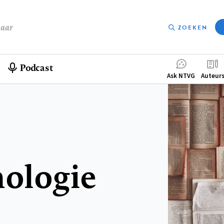
baar
ZOEKEN
Podcast
Compleme
Ask NTVG
Auteur
menu
hologie