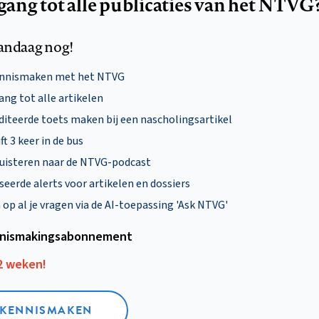
egang tot alle publicaties van het NTVG
andaag nog!
ennismaken met het NTVG
ng tot alle artikelen
diteerde toets maken bij een nascholingsartikel
ft 3 keer in de bus
uisteren naar de NTVG-podcast
eerde alerts voor artikelen en dossiers
p al je vragen via de AI-toepassing 'Ask NTVG'
nismakings­abonnement
12 weken!
L KENNISMAKEN