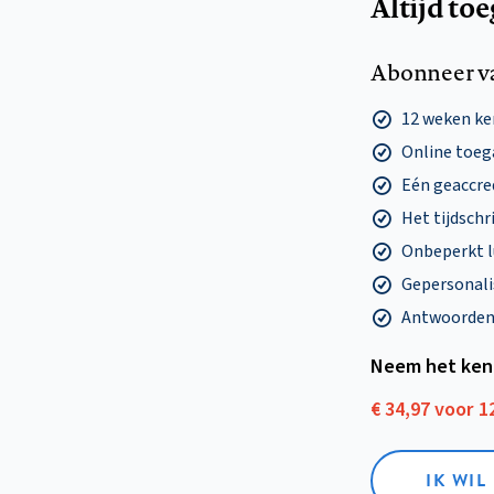
Altijd to
Abonneer v
12 weken k
Online toega
Eén geaccre
Het tijdschri
Onbeperkt l
Gepersonalis
Antwoorden o
Neem het ken
€ 34,97 voor 
IK WI