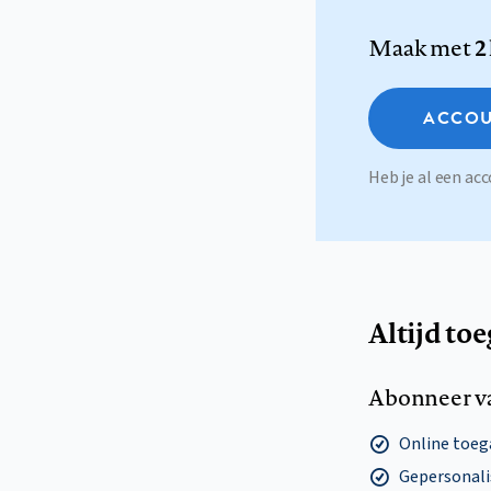
Maak met
2
ACCOU
Heb je al een a
Altijd to
Abonneer v
Online toega
Gepersonalis