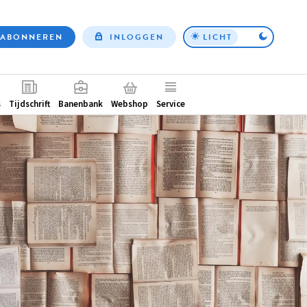
ABONNEREN
INLOGGEN
LICHT
Top
nav
ntair
s
Tijdschrift
Banenbank
Webshop
Service