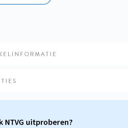
KELINFORMATIE
TIES
sk NTVG uitproberen?