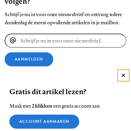
volgen?
Schrijf je nu in voor onze nieuwsbrief en ontvang iedere
donderdag de meest opvallende artikelen in je mailbox.
E-
mailadres
AANMELDEN
VOLG ONS OP
Deze site gebruikt cookies
Gratis dit artikel lezen?
Zie onze cookie policy
Volg
Volg
Volg
Volg
Volg
Volg
ACCEPTEER AANBEVOLEN INSTELLINGEN
2 klikken
Maak met
een gratis account aan
ons
ons
ons
ons
ons
ons
op
op
op
op
op
op
Contact
Colofon
Disclaimer
Privacy
About us
Functionele cookies
ACCOUNT AANMAKEN
Footer
Facebook
LinkedIn
Bluesky
Instagram
YouTube
Pinterest
Medische vragen verdienen
Sluiten
Analytische cookies
betrouwbare antwoorden