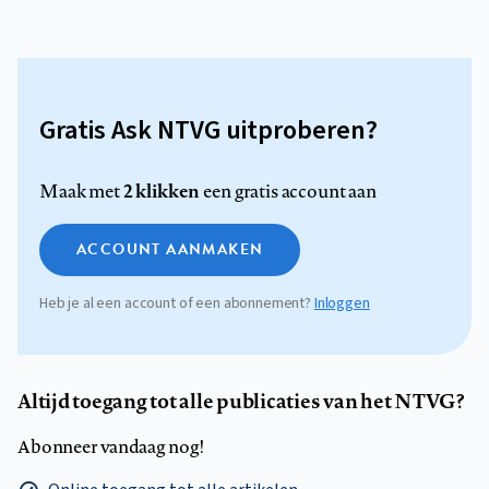
Gratis Ask NTVG uitproberen?
2 klikken
Maak met
een gratis account aan
ACCOUNT AANMAKEN
Heb je al een account of een abonnement?
Inloggen
Altijd toegang tot alle publicaties van het NTVG?
Abonneer vandaag nog!