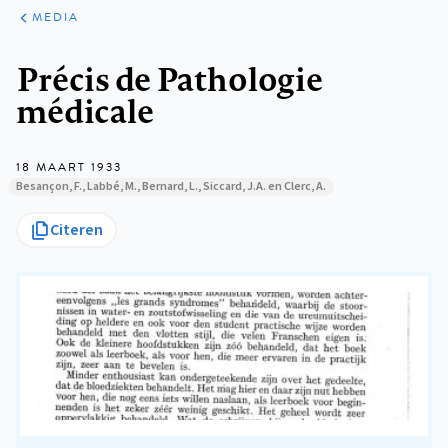
ARTIKELEN
VARIA
MEDIA
Kruimelpad
Précis de Pathologie
médicale
18 MAART 1933
Besançon, F., Labbé, M., Bernard, L., Siccard, J.A. en Clerc, A.
Citeren