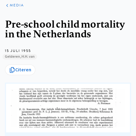
ARTIKELEN
VARIA
MEDIA
Kruimelpad
Pre-school child mortality
in the Netherlands
15 JULI 1955
Gelderen, H.H. van
Citeren