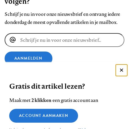
volgen?
Schrijf je nu in voor onze nieuwsbrief en ontvang iedere
donderdag de meest opvallende artikelen in je mailbox.
E-
mailadres
AANMELDEN
VOLG ONS OP
Deze site gebruikt cookies
Gratis dit artikel lezen?
Zie onze cookie policy
ACCEPTEER AANBEVOLEN INSTELLINGEN
Volg
Volg
Volg
Volg
Volg
Volg
2 klikken
Maak met
een gratis account aan
ons
ons
ons
ons
ons
ons
Functionele cookies
op
op
op
op
op
op
Contact
Colofon
Disclaimer
Privacy
About us
ACCOUNT AANMAKEN
Medische vragen verdienen
Sluiten
Footer
Analytische cookies
Facebook
LinkedIn
Bluesky
Instagram
YouTube
Pinterest
betrouwbare antwoorden