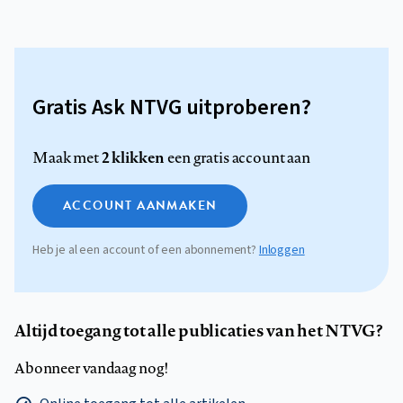
Gratis Ask NTVG uitproberen?
2 klikken
Maak met
een gratis account aan
ACCOUNT AANMAKEN
Heb je al een account of een abonnement?
Inloggen
Altijd toegang tot alle publicaties van het NTVG?
Abonneer vandaag nog!