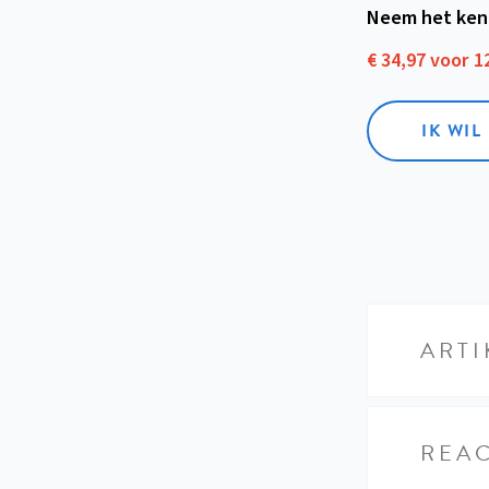
Neem het ken
€ 34,97 voor 
IK WI
ARTI
REAC