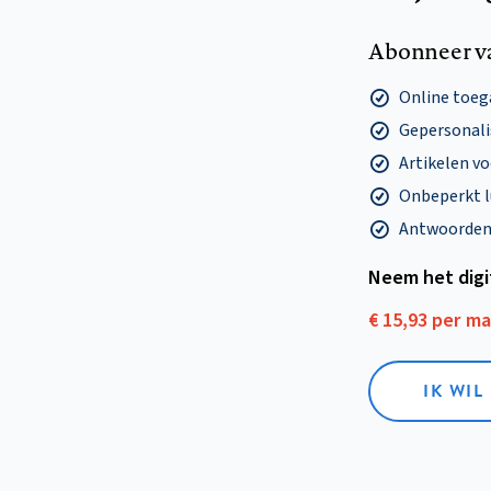
Abonneer v
Online toega
Gepersonalis
Artikelen v
Onbeperkt l
Antwoorden o
Neem het dig
€ 15,93 per m
IK WIL