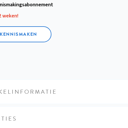
nismakings­abonnement
12 weken!
L KENNISMAKEN
KELINFORMATIE
TIES