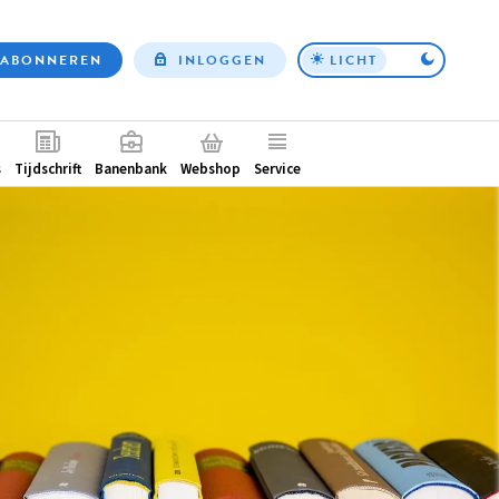
ABONNEREN
INLOGGEN
LICHT
Top
nav
ntair
s
Tijdschrift
Banenbank
Webshop
Service