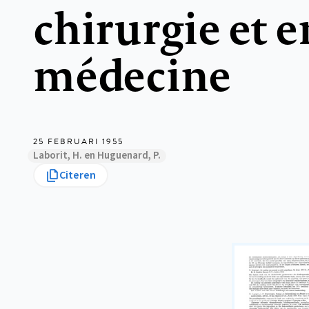
chirurgie et e
médecine
25 FEBRUARI 1955
Laborit, H. en Huguenard, P.
Citeren