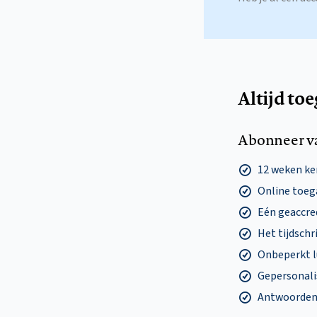
Altijd to
Abonneer v
12 weken k
Online toega
Eén geaccre
Het tijdschri
Onbeperkt l
Gepersonalis
Antwoorden o