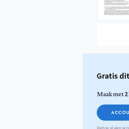
Gratis di
Maak met
2
ACCOU
Heb je al een a