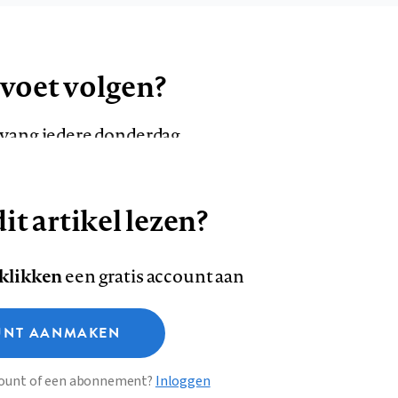
 voet volgen?
ntvang iedere donderdag
it artikel lezen?
VOLG ONS OP
AANMELDEN
Volg
Volg
 klikken
een gratis account aan
ons
ons
Deze site gebruikt cookies
op
op
NT AANMAKEN
Facebook
LinkedI
sclaimer
Privacy
About us
ccount of een abonnement?
Inloggen