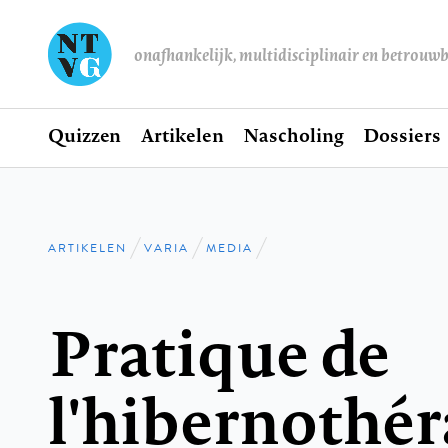
onafhankelijk, multidisciplinair en betrouw
Home
Quizzen
Artikelen
Nascholing
Dossiers
Hoofdnavigatie
ARTIKELEN
VARIA
MEDIA
Kruimelpad
Pratique de
l'hibernothér