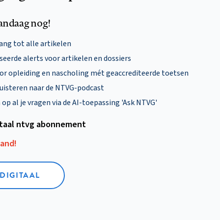
andaag nog!
ng tot alle artikelen
eerde alerts voor artikelen en dossiers
oor opleiding en nascholing mét geaccrediteerde toetsen
uisteren naar de NTVG-podcast
p al je vragen via de AI-toepassing 'Ask NTVG'
itaal ntvg abonnement
aand!
 DIGITAAL