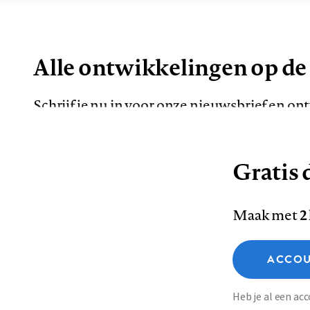
Alle ontwikkelingen op de
Schrijf je nu in voor onze nieuwsbrief en o
de meest opvallende artikelen in je mailbox.
Gratis d
E-
Maak met
2
mailadres
Functionele cookies
ACCOU
Analytische cookies
Marketing cookies
Contact
Colofon
Di
Heb je al een a