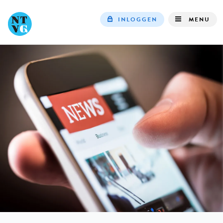
INLOGGEN
MENU
Top
navigation
IN