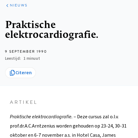
ARTIKELEN
HET
NIEUWS
KORT
Kruimelpad
Praktische
elektrocardiografie.
9 SEPTEMBER 1990
Leestijd
1 minuut
Citeren
ARTIKEL
Praktische elektrocardiografie.
– Deze cursus zal o.l.v.
prof.dr.A.C.Arntzenius worden gehouden op 23-24, 30-31
oktober en 6-7 november a.s. in Hotel Casa, James